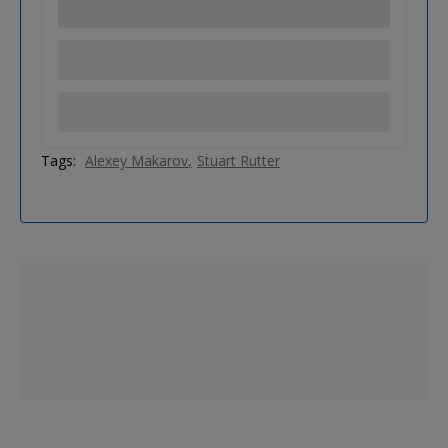
Tags:
Alexey Makarov
Stuart Rutter