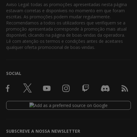
Aviso Legal: todas as promoções apresentadas nesta página
estavam corretas e disponíveis no momento em que foram
escritas. As promoções podem mudar regularmente.
Recomendamos a todos os utilizadores que verifiquem se a
promoção apresentada corresponde à promoção mais atual
disponível, clicando na página de boas-vindas da operadora.
Lê com atenção os termos e condições antes de aceitares
qualquer oferta promocional de boas-vindas.
SOCIAL
SUBSCREVE A NOSSA NEWSLETTER