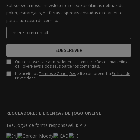
Subscreve a nossa newsletter e recebe as últimas notícias do
poker, estratégias, e ofertas especiais enviadas diretamente
para a tua caixa do correio.
SUBSCREVER
Quero subscrever as newsletters e comunicações de marketing
da PokerNews e dos seus parceiros comerciais.
Li e aceito os
Termos e Condições
e li e compreendi a
Política de
Privacidade
.
REGULADORES E LICENÇAS DE JOGO ONLINE
18+. Jogue de forma responsável. ICAD