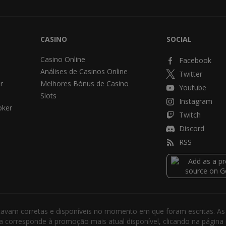
CASINO
SOCIAL
Casino Online
Facebook
Análises de Casinos Online
Twitter
r
Melhores Bónus de Casino
Youtube
Slots
Instagram
oker
Twitch
Discord
RSS
estavam corretas e disponíveis no momento em que foram escritas
a corresponde à promoção mais atual disponível, clicando na págin