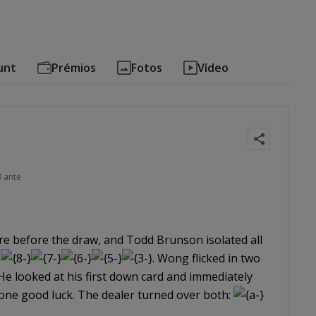
unt
Prémios
Fotos
Vídeo
0 ante
ere before the draw, and Todd Brunson isolated all
d
. Wong flicked in two
 He looked at his first down card and immediately
one good luck. The dealer turned over both: