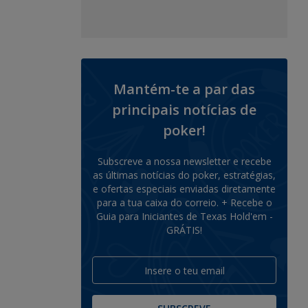
Mantém-te a par das
principais notícias de
poker!
Subscreve a nossa newsletter e recebe
as últimas notícias do poker, estratégias,
e ofertas especiais enviadas diretamente
para a tua caixa do correio. + Recebe o
Guia para Iniciantes de Texas Hold'em -
GRÁTIS!