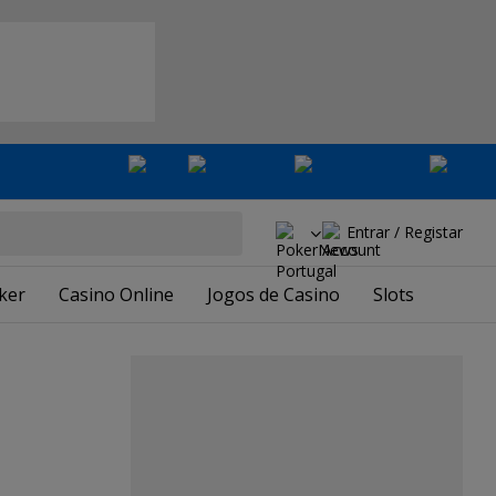
Entrar / Registar
ker
Casino Online
Jogos de Casino
Slots