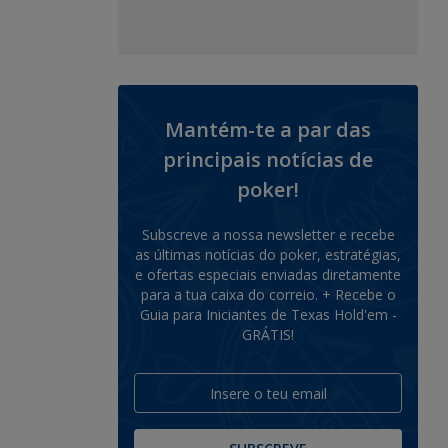
Mantém-te a par das
principais notícias de
poker!
Subscreve a nossa newsletter e recebe
as últimas notícias do poker, estratégias,
e ofertas especiais enviadas diretamente
para a tua caixa do correio. + Recebe o
Guia para Iniciantes de Texas Hold'em -
GRÁTIS!