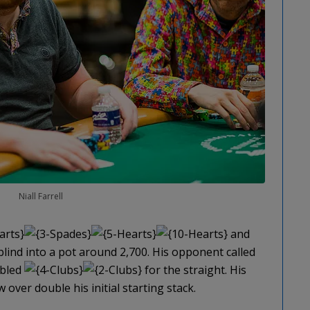
Niall Farrell
and
 blind into a pot around 2,700. His opponent called
abled
for the straight. His
over double his initial starting stack.