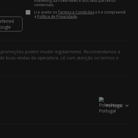
marketing da PokerNews e dos seus parceiros
comerciais.
Li e aceito os
Termos e Condições
e li e compreendi
a
Política de Privacidade
.
. As promoções podem mudar regularmente. Recomendamos a
a de boas-vindas da operadora. Lê com atenção os termos e
Portugal