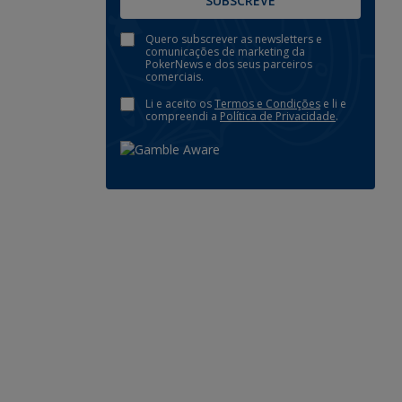
SUBSCREVE
Quero subscrever as newsletters e
comunicações de marketing da
PokerNews e dos seus parceiros
comerciais.
Li e aceito os
Termos e Condições
e li e
compreendi a
Política de Privacidade
.