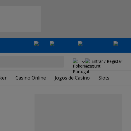
Entrar / Registar
ker
Casino Online
Jogos de Casino
Slots