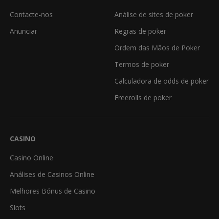
Contacte-nos
Análise de sites de poker
Anunciar
Regras de poker
Ordem das Mãos de Poker
Termos de poker
Calculadora de odds de poker
Freerolls de poker
CASINO
Casino Online
Análises de Casinos Online
Melhores Bónus de Casino
Slots