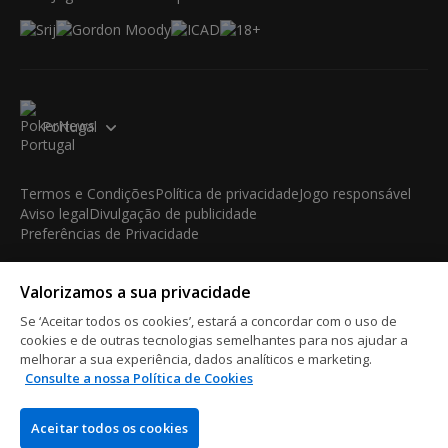
Portugal
Termos e Condições
Política de privacidade
Jogo responsável
Aviso legal
Divulgação de publicidade
Preferências de Privacidade
© 2003-2026 iBus Media Limited. Todos os direitos
Valorizamos a sua privacidade
reservados. Este material não pode ser reproduzido, exibido,
modificado ou distribuído sem a autorização prévia e expressa
Se ‘Aceitar todos os cookies’, estará a concordar com o uso de
por escrito do detentor dos direitos autorais.
cookies e de outras tecnologias semelhantes para nos ajudar a
iBus Media Limited, 33-37 Athol Street IM1 1LB -Douglas -Isle
melhorar a sua experiência, dados analíticos e marketing.
of Man
Consulte a nossa Política de Cookies
Aceitar todos os cookies