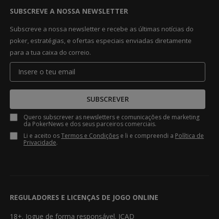
SUBSCREVE A NOSSA NEWSLETTER
Subscreve a nossa newsletter e recebe as últimas notícias do
poker, estratégias, e ofertas especiais enviadas diretamente
para a tua caixa do correio.
SUBSCREVER
Quero subscrever as newsletters e comunicações de marketing
da PokerNews e dos seus parceiros comerciais.
Li e aceito os
Termos e Condições
e li e compreendi a
Política de
Privacidade
.
REGULADORES E LICENÇAS DE JOGO ONLINE
18+. Jogue de forma responsável. ICAD