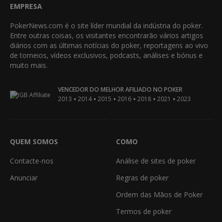
EMPRESA
PokerNews.com é o site líder mundial da indústria do poker.
Entre outras coisas, os visitantes encontrarão vários artigos
diários com as últimas notícias do poker, reportagens ao vivo
de torneios, vídeos exclusivos, podcasts, análises e bónus e
muito mais.
VENCEDOR DO MELHOR AFILIADO NO POKER
•
•
•
•
•
•
2013
2014
2015
2016
2018
2021
2023
QUEM SOMOS
COMO
Contacte-nos
Análise de sites de poker
Anunciar
Regras de poker
Ordem das Mãos de Poker
Termos de poker