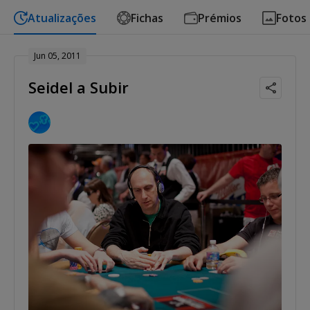
Atualizações
Fichas
Prémios
Fotos
Jun 05, 2011
Seidel a Subir