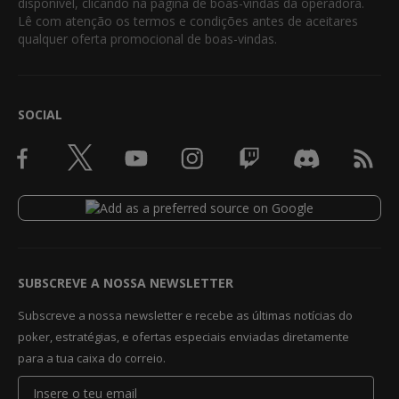
disponível, clicando na página de boas-vindas da operadora.
Lê com atenção os termos e condições antes de aceitares
qualquer oferta promocional de boas-vindas.
SOCIAL
SUBSCREVE A NOSSA NEWSLETTER
Subscreve a nossa newsletter e recebe as últimas notícias do
poker, estratégias, e ofertas especiais enviadas diretamente
para a tua caixa do correio.