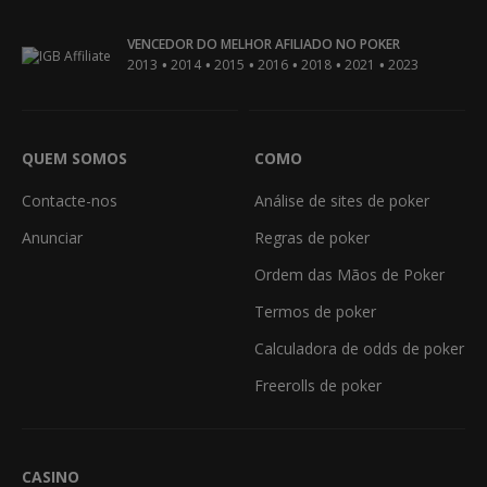
VENCEDOR DO MELHOR AFILIADO NO POKER
•
•
•
•
•
•
2013
2014
2015
2016
2018
2021
2023
QUEM SOMOS
COMO
Contacte-nos
Análise de sites de poker
Anunciar
Regras de poker
Ordem das Mãos de Poker
Termos de poker
Calculadora de odds de poker
Freerolls de poker
CASINO