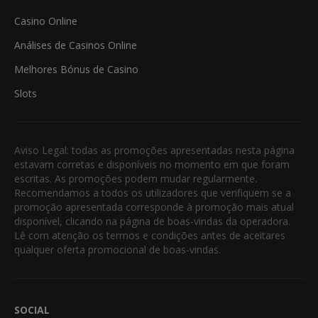
Casino Online
Análises de Casinos Online
Melhores Bónus de Casino
Slots
Aviso Legal: todas as promoções apresentadas nesta página
estavam corretas e disponíveis no momento em que foram
escritas. As promoções podem mudar regularmente.
Recomendamos a todos os utilizadores que verifiquem se a
promoção apresentada corresponde à promoção mais atual
disponível, clicando na página de boas-vindas da operadora.
Lê com atenção os termos e condições antes de aceitares
qualquer oferta promocional de boas-vindas.
SOCIAL