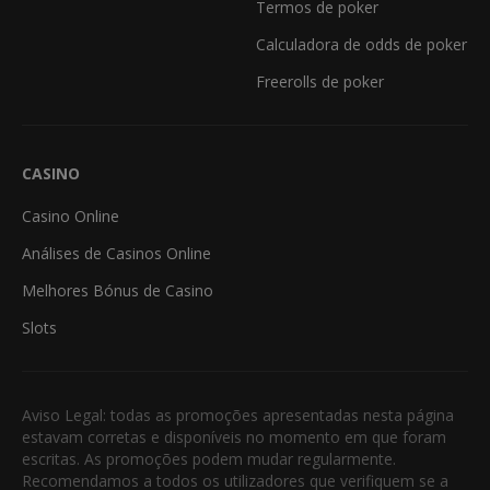
Termos de poker
Calculadora de odds de poker
Freerolls de poker
CASINO
Casino Online
Análises de Casinos Online
Melhores Bónus de Casino
Slots
Aviso Legal: todas as promoções apresentadas nesta página
estavam corretas e disponíveis no momento em que foram
escritas. As promoções podem mudar regularmente.
Recomendamos a todos os utilizadores que verifiquem se a