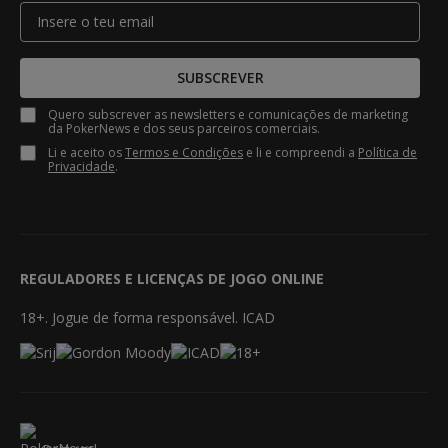
SUBSCREVER
Quero subscrever as newsletters e comunicações de marketing
da PokerNews e dos seus parceiros comerciais.
Li e aceito os
Termos e Condições
e li e compreendi a
Política de
Privacidade
.
REGULADORES E LICENÇAS DE JOGO ONLINE
18+. Jogue de forma responsável. ICAD