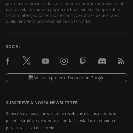
promoção apresentada corresponde à promoção mais atual
disponível, clicando na página de boas-vindas da operadora.
Lê com atenção os termos e condições antes de aceitares
qualquer oferta promocional de boas-vindas.
SOCIAL
SUBSCREVE A NOSSA NEWSLETTER
Subscreve a nossa newsletter e recebe as últimas notícias do
poker, estratégias, e ofertas especiais enviadas diretamente
para a tua caixa do correio.