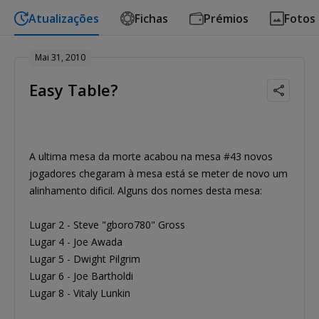
Atualizações
Fichas
Prémios
Fotos
Mai 31, 2010
Easy Table?
A ultima mesa da morte acabou na mesa #43 novos
jogadores chegaram à mesa está se meter de novo um
alinhamento dificil. Alguns dos nomes desta mesa:
Lugar 2 - Steve "gboro780" Gross
Lugar 4 - Joe Awada
Lugar 5 - Dwight Pilgrim
Lugar 6 - Joe Bartholdi
Lugar 8 - Vitaly Lunkin