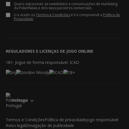
Quero subscrever as newsletters e comunicações de marketing
da PokerNews e dos seus parceiros comerciais.
Li e aceito os
Termos e Condições
e li e compreendi a
Política de
Privacidade
.
REGULADORES E LICENÇAS DE JOGO ONLINE
18+. Jogue de forma responsável. ICAD
Portugal
Termos e Condições
Política de privacidade
Jogo responsável
Aviso legal
Divulgação de publicidade