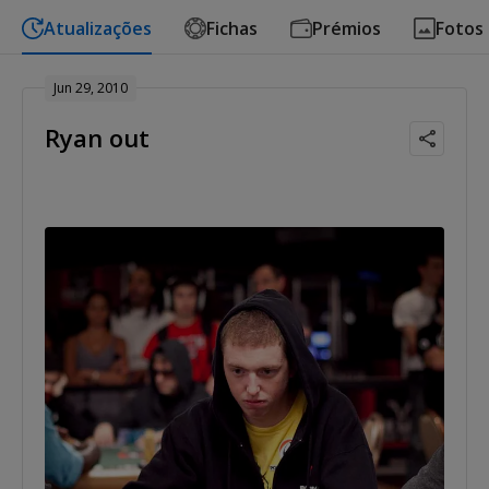
Atualizações
Fichas
Prémios
Fotos
Jun 29, 2010
Ryan out