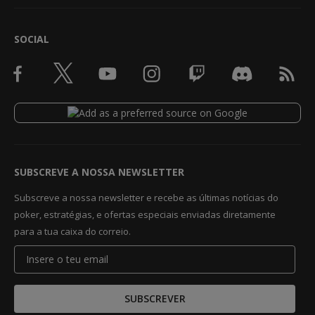
SOCIAL
SUBSCREVE A NOSSA NEWSLETTER
Subscreve a nossa newsletter e recebe as últimas notícias do
poker, estratégias, e ofertas especiais enviadas diretamente
para a tua caixa do correio.
SUBSCREVER