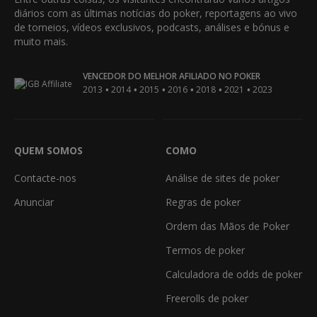
diários com as últimas notícias do poker, reportagens ao vivo
de torneios, vídeos exclusivos, podcasts, análises e bónus e
muito mais.
VENCEDOR DO MELHOR AFILIADO NO POKER
•
•
•
•
•
•
2013
2014
2015
2016
2018
2021
2023
QUEM SOMOS
COMO
Contacte-nos
Análise de sites de poker
Anunciar
Regras de poker
Ordem das Mãos de Poker
Termos de poker
Calculadora de odds de poker
Freerolls de poker