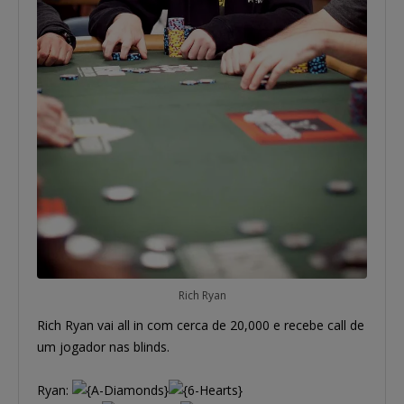
Rich Ryan
Rich Ryan vai all in com cerca de 20,000 e recebe call de
um jogador nas blinds.
Ryan: