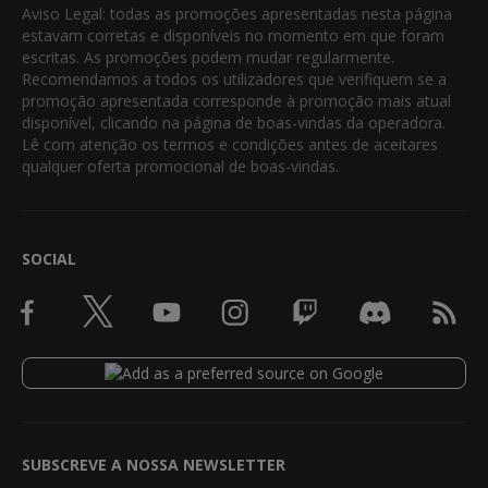
Aviso Legal: todas as promoções apresentadas nesta página
estavam corretas e disponíveis no momento em que foram
escritas. As promoções podem mudar regularmente.
Recomendamos a todos os utilizadores que verifiquem se a
promoção apresentada corresponde à promoção mais atual
disponível, clicando na página de boas-vindas da operadora.
Lê com atenção os termos e condições antes de aceitares
qualquer oferta promocional de boas-vindas.
SOCIAL
SUBSCREVE A NOSSA NEWSLETTER