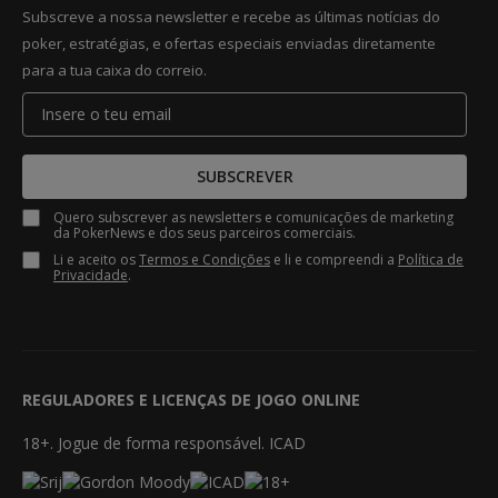
Subscreve a nossa newsletter e recebe as últimas notícias do
poker, estratégias, e ofertas especiais enviadas diretamente
para a tua caixa do correio.
SUBSCREVER
Quero subscrever as newsletters e comunicações de marketing
da PokerNews e dos seus parceiros comerciais.
Li e aceito os
Termos e Condições
e li e compreendi a
Política de
Privacidade
.
REGULADORES E LICENÇAS DE JOGO ONLINE
18+. Jogue de forma responsável. ICAD