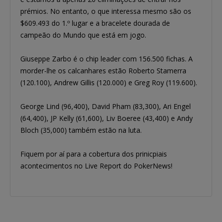
prémios. No entanto, o que interessa mesmo são os
$609.493 do 1.º lugar e a bracelete dourada de
campeão do Mundo que está em jogo.
Giuseppe Zarbo é o chip leader com 156.500 fichas. A
morder-lhe os calcanhares estão Roberto Stamerra
(120.100), Andrew Gillis (120.000) e Greg Roy (119.600).
George Lind (96,400), David Pham (83,300), Ari Engel
(64,400), JP Kelly (61,600), Liv Boeree (43,400) e Andy
Bloch (35,000) também estão na luta.
Fiquem por aí para a cobertura dos prinicpiais
acontecimentos no Live Report do PokerNews!