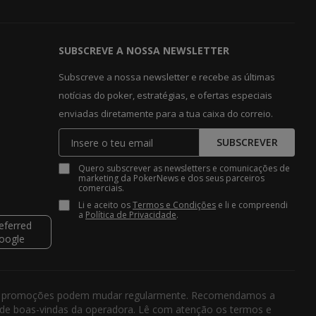
SUBSCREVE A NOSSA NEWSLETTER
Subscreve a nossa newsletter e recebe as últimas
notícias do poker, estratégias, e ofertas especiais
enviadas diretamente para a tua caixa do correio.
SUBSCREVER
Quero subscrever as newsletters e comunicações de
marketing da PokerNews e dos seus parceiros
comerciais.
Li e aceito os
Termos e Condições
e li e compreendi
a
Política de Privacidade
.
. As promoções podem mudar regularmente. Recomendamos a
a de boas-vindas da operadora. Lê com atenção os termos e