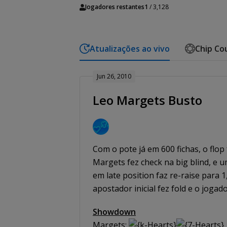
Jogadores restantes
1
/ 3,128
Atualizações ao vivo
Chip Co
Jun 26, 2010
Leo Margets Busto
Com o pote já em 600 fichas, o flop
Margets fez check na big blind, e 
em late position faz re-raise para 1
apostador inicial fez fold e o jogado
Showdown
Margets: