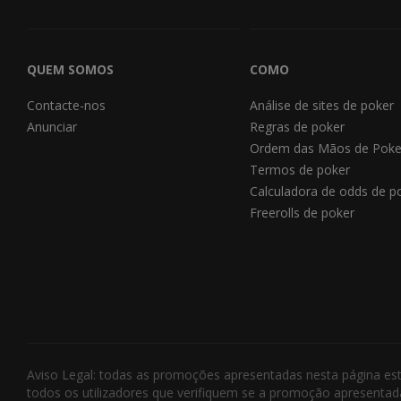
QUEM SOMOS
COMO
Contacte-nos
Análise de sites de poker
Anunciar
Regras de poker
Ordem das Mãos de Poke
Termos de poker
Calculadora de odds de p
Freerolls de poker
Aviso Legal: todas as promoções apresentadas nesta página 
todos os utilizadores que verifiquem se a promoção apresentad