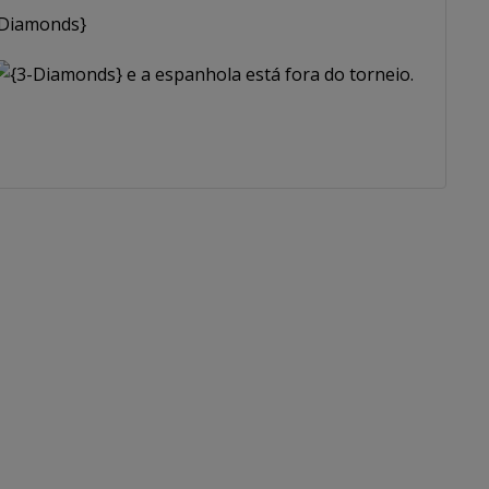
e a espanhola está fora do torneio.