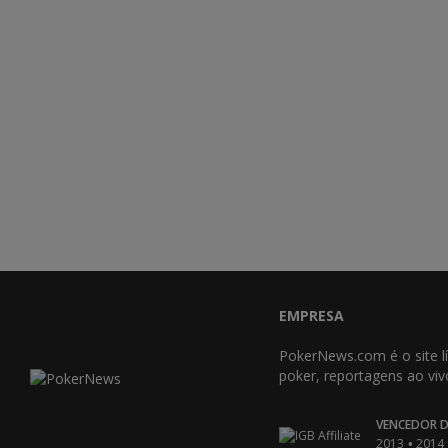
EMPRESA
PokerNews.com é o site líd
poker, reportagens ao viv
VENCEDOR D
•
2013
2014