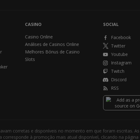
CASINO
SOCIAL
Casino Online
Facebook
Análises de Casinos Online
Twitter
r
Melhores Bónus de Casino
Youtube
Slots
Instagram
oker
Twitch
Discord
RSS
estavam corretas e disponíveis no momento em que foram escritas
a corresponde à promoção mais atual disponível, clicando na págin