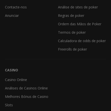
Contacte-nos
Análise de sites de poker
Anunciar
Regras de poker
Ordem das Mãos de Poker
Termos de poker
Calculadora de odds de poker
Freerolls de poker
CASINO
Casino Online
Análises de Casinos Online
Melhores Bónus de Casino
Slots