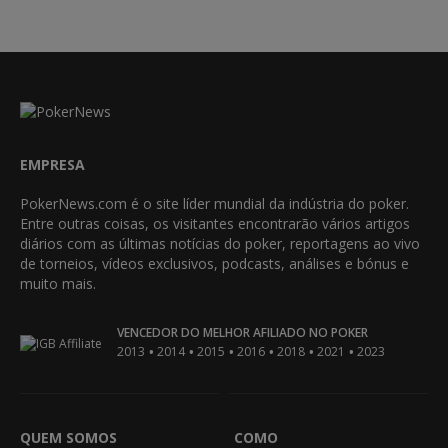
EMPRESA
PokerNews.com é o site líder mundial da indústria do poker.
Entre outras coisas, os visitantes encontrarão vários artigos
diários com as últimas notícias do poker, reportagens ao vivo
de torneios, vídeos exclusivos, podcasts, análises e bónus e
muito mais.
VENCEDOR DO MELHOR AFILIADO NO POKER
•
•
•
•
•
•
2013
2014
2015
2016
2018
2021
2023
QUEM SOMOS
COMO