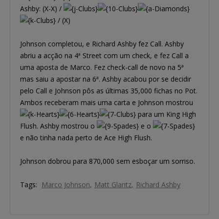
Ashby: (X-X) /
/ (X)
Johnson completou, e Richard Ashby fez Call. Ashby
abriu a acção na 4ª Street com um check, e fez Call a
uma aposta de Marco. Fez check-call de novo na 5ª
mas saiu a apostar na 6ª. Ashby acabou por se decidir
pelo Call e Johnson pôs as últimas 35,000 fichas no Pot.
Ambos receberam mais uma carta e Johnson mostrou
para um King High
Flush. Ashby mostrou o
e o
e não tinha nada perto de Ace High Flush.
Johnson dobrou para 870,000 sem esboçar um sorriso.
Tags:
Marco Johnson
Matt Glantz
Richard Ashby