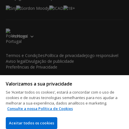
Portugal
Termos e Condições
Política de privacidade
Jogo responsável
Aviso legal
Divulgação de publicidade
Preferências de Privacidade
© 2003-2026 iBus Media Limited. Todos os direitos
Valorizamos a sua privacidade
reservados. Este material não pode ser reproduzido, exibido,
modificado ou distribuído sem a autorização prévia e expressa
Se ‘Aceitar todos os cookies’, estará a concordar com o uso de
por escrito do detentor dos direitos autorais.
cookies e de outras tecnologias semelhantes para nos ajudar a
iBus Media Limited, 33-37 Athol Street IM1 1LB -Douglas -Isle
melhorar a sua experiência, dados analíticos e marketing.
of Man
Consulte a nossa Política de Cookies
Aceitar todos os cookies