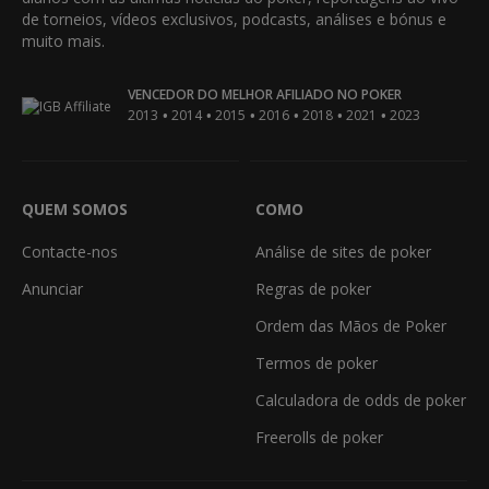
de torneios, vídeos exclusivos, podcasts, análises e bónus e
muito mais.
VENCEDOR DO MELHOR AFILIADO NO POKER
•
•
•
•
•
•
2013
2014
2015
2016
2018
2021
2023
QUEM SOMOS
COMO
Contacte-nos
Análise de sites de poker
Anunciar
Regras de poker
Ordem das Mãos de Poker
Termos de poker
Calculadora de odds de poker
Freerolls de poker