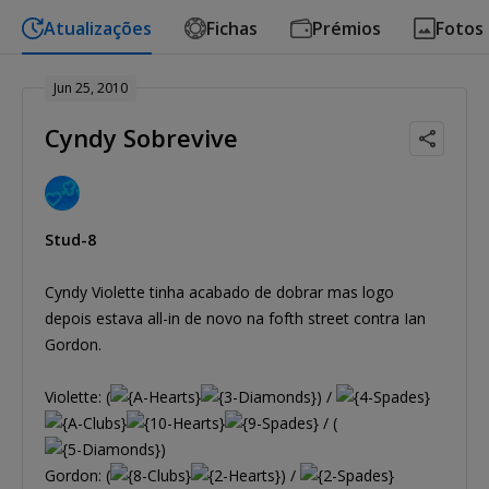
Atualizações
Fichas
Prémios
Fotos
Jun 25, 2010
Cyndy Sobrevive
Stud-8
Cyndy Violette tinha acabado de dobrar mas logo
depois estava all-in de novo na fofth street contra Ian
Gordon.
Violette: (
) /
/ (
)
Gordon: (
) /