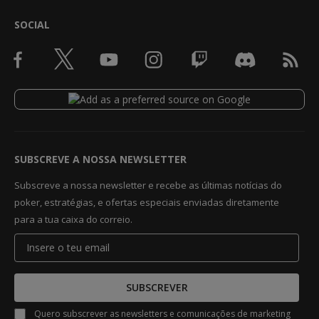
SOCIAL
SUBSCREVE A NOSSA NEWSLETTER
Subscreve a nossa newsletter e recebe as últimas notícias do
poker, estratégias, e ofertas especiais enviadas diretamente
para a tua caixa do correio.
SUBSCREVER
Quero subscrever as newsletters e comunicações de marketing