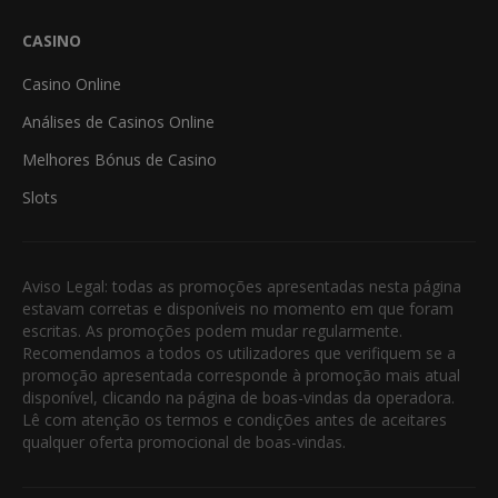
CASINO
Casino Online
Análises de Casinos Online
Melhores Bónus de Casino
Slots
Aviso Legal: todas as promoções apresentadas nesta página
estavam corretas e disponíveis no momento em que foram
escritas. As promoções podem mudar regularmente.
Recomendamos a todos os utilizadores que verifiquem se a
promoção apresentada corresponde à promoção mais atual
disponível, clicando na página de boas-vindas da operadora.
Lê com atenção os termos e condições antes de aceitares
qualquer oferta promocional de boas-vindas.