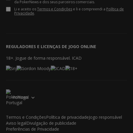
da PokerNews e dos seus parceiros comerciais.
Li e aceito os
Termos e Condições
e li e compreendi a
Política de
Privacidade
.
REGULADORES E LICENÇAS DE JOGO ONLINE
18+. Jogue de forma responsável. ICAD
Portugal
Termos e Condições
Política de privacidade
Jogo responsável
Aviso legal
Divulgação de publicidade
Preferências de Privacidade