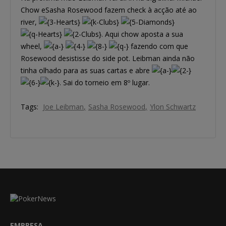
Chow eSasha Rosewood fazem check à acção até ao
river,
. Aqui chow aposta a sua
wheel,
fazendo com que
Rosewood desistisse do side pot. Leibman ainda não
tinha olhado para as suas cartas e abre
. Sai do torneio em 8º lugar.
Tags:
Joe Leibman
Sasha Rosewood
Ylon Schwartz
EMPRESA