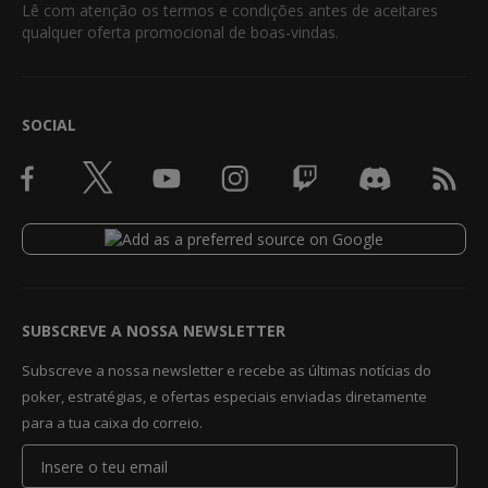
Lê com atenção os termos e condições antes de aceitares
qualquer oferta promocional de boas-vindas.
SOCIAL
SUBSCREVE A NOSSA NEWSLETTER
Subscreve a nossa newsletter e recebe as últimas notícias do
poker, estratégias, e ofertas especiais enviadas diretamente
para a tua caixa do correio.