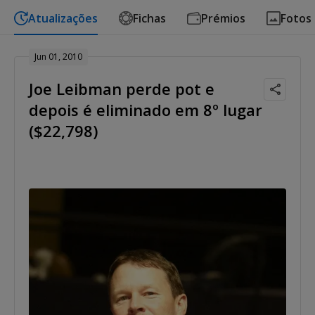
Atualizações
Fichas
Prémios
Fotos
Jun 01, 2010
Joe Leibman perde pot e
depois é eliminado em 8º lugar
($22,798)