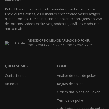
PokerNews.com é o site líder mundial da indústria do poker.
Entre outras coisas, os visitantes encontrarão vários artigos
diários com as últimas notícias do poker, reportagens ao vivo
de torneios, vídeos exclusivos, podcasts, análises e bónus e
muito mais.
VENCEDOR DO MELHOR AFILIADO NO POKER
•
•
•
•
•
•
2013
2014
2015
2016
2018
2021
2023
QUEM SOMOS
COMO
Contacte-nos
Análise de sites de poker
Anunciar
Regras de poker
Ordem das Mãos de Poker
Termos de poker
Calculadora de odds de poker