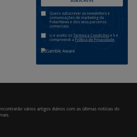
SUBSCREVE
Quero subscrever as newsletters e
comunicações de marketing da
PokerNews e dos seus parceiros
comerciais.
Li e aceito os
Termos e Condições
e li e
compreendi a
Política de Privacidade
.
encontrarão vários artigos diários com as últimas notícias do
mais.