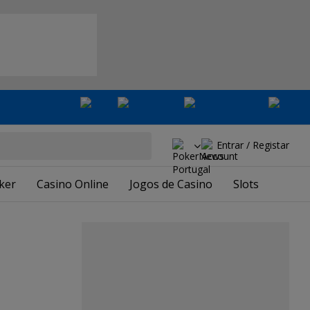
Entrar / Registar
ker
Casino Online
Jogos de Casino
Slots