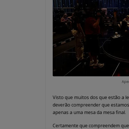
Apen
Visto que muitos dos que estão a l
deverão compreender que estamos 
apenas a uma mesa da mesa final.
Certamente que compreendem que os