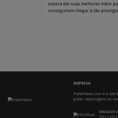
espera das suas melhores mãos par
conseguirem chegar à tão prestigia
EMPRESA
PokerNews.com é o site líd
poker, reportagens ao viv
VENCEDOR D
•
2013
2014