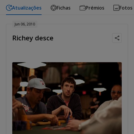
Atualizações
Fichas
Prémios
Fotos
Jun 06, 2010
Richey desce