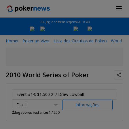
18+. Jogue de forma responsável. ICAD
Home
Poker ao Vivo
Lista dos Circuitos de Poker
World Ser
2010 World Series of Poker
Event #14: $1,500 2-7 Draw Lowball
Dia: 1
Informações
Jogadores restantes
1
/ 250