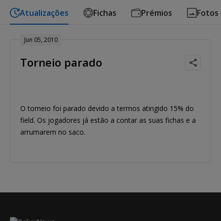
Atualizações
Fichas
Prémios
Fotos
Jun 05, 2010
Torneio parado
O torneio foi parado devido a termos atingido 15% do
field. Os jogadores já estão a contar as suas fichas e a
arrumarem no saco.