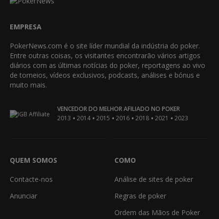
EMPRESA
PokerNews.com é o site líder mundial da indústria do poker.
Entre outras coisas, os visitantes encontrarão vários artigos
diários com as últimas notícias do poker, reportagens ao vivo
de torneios, vídeos exclusivos, podcasts, análises e bónus e
muito mais.
VENCEDOR DO MELHOR AFILIADO NO POKER
•
•
•
•
•
•
2013
2014
2015
2016
2018
2021
2023
QUEM SOMOS
COMO
Contacte-nos
Análise de sites de poker
Anunciar
Regras de poker
Ordem das Mãos de Poker