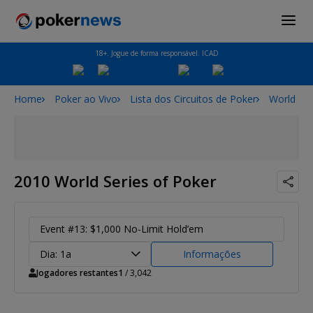
18+. Jogue de forma responsável. ICAD
Home
Poker ao Vivo
Lista dos Circuitos de Poker
World Ser
2010 World Series of Poker
Event #13: $1,000 No-Limit Hold’em
Dia: 1a
Informações
Jogadores restantes
1
/ 3,042