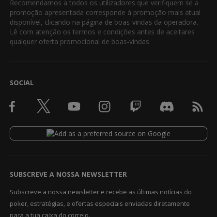
Recomendamos a todos os utilizadores que verifiquem se a
promoção apresentada corresponde à promoção mais atual
disponível, clicando na página de boas-vindas da operadora.
Lê com atenção os termos e condições antes de aceitares
qualquer oferta promocional de boas-vindas.
SOCIAL
SUBSCREVE A NOSSA NEWSLETTER
Subscreve a nossa newsletter e recebe as últimas notícias do
poker, estratégias, e ofertas especiais enviadas diretamente
para a tua caixa do correio.