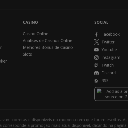
CASINO
SOCIAL
Casino Online
Facebook
Análises de Casinos Online
Twitter
r
Melhores Bónus de Casino
Youtube
Slots
Instagram
oker
Twitch
Discord
RSS
estavam corretas e disponíveis no momento em que foram escritas
a corresponde à promoção mais atual disponível, clicando na págin