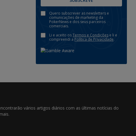
SUBSCREVE
Quero subscrever as newsletters e
comunicações de marketing da
PokerNews e dos seus parceiros
comerciais.
Li e aceito os
Termos e Condições
e li e
compreendi a
Política de Privacidade
.
encontrarão vários artigos diários com as últimas notícias do
mais.