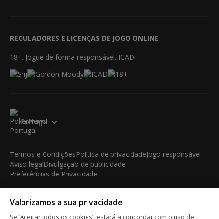
REGULADORES E LICENÇAS DE JOGO ONLINE
18+. Jogue de forma responsável. ICAD
Portugal
Termos e Condições
Política de privacidade
Jogo responsável
Aviso legal
Divulgação de publicidade
Preferências de Privacidade
© 2003-2026 iBus Media Limited. Todos os direitos
Valorizamos a sua privacidade
reservados. Este material não pode ser reproduzido, exibido,
modificado ou distribuído sem a autorização prévia e expressa
Se ‘Aceitar todos os cookies’, estará a concordar com o uso de