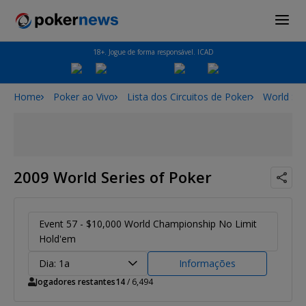
18+. Jogue de forma responsável. ICAD
Home
Poker ao Vivo
Lista dos Circuitos de Poker
World Ser
2009 World Series of Poker
Event 57 - $10,000 World Championship No Limit
Hold'em
Dia: 1a
Informações
Jogadores restantes
14
/ 6,494