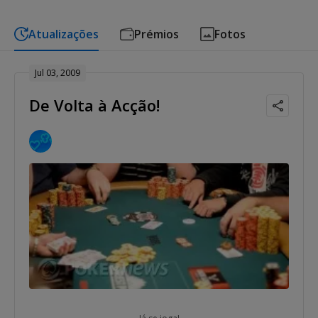
Atualizações
Prémios
Fotos
Jul 03, 2009
De Volta à Acção!