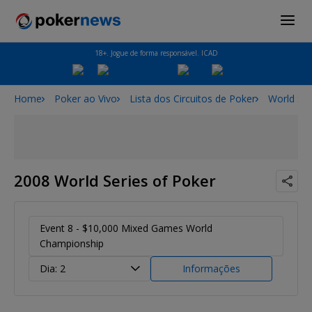
18+. Jogue de forma responsável. ICAD
Home
Poker ao Vivo
Lista dos Circuitos de Poker
World Ser
2008 World Series of Poker
Event 8 - $10,000 Mixed Games World
Championship
Dia: 2
Informações