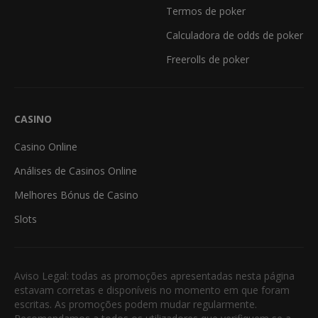
Termos de poker
Calculadora de odds de poker
Freerolls de poker
CASINO
Casino Online
Análises de Casinos Online
Melhores Bónus de Casino
Slots
Aviso Legal: todas as promoções apresentadas nesta página
estavam corretas e disponíveis no momento em que foram
escritas. As promoções podem mudar regularmente.