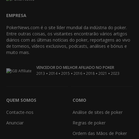
EMPRESA
PokerNews.com é o site líder mundial da indústria do poker.
Entre outras coisas, os visitantes encontrarão vários artigos
diários com as últimas notícias do poker, reportagens ao vivo
de torneios, vídeos exclusivos, podcasts, análises e bónus e
muito mais.
VENCEDOR DO MELHOR AFILIADO NO POKER
•
•
•
•
•
•
2013
2014
2015
2016
2018
2021
2023
QUEM SOMOS
COMO
Contacte-nos
Análise de sites de poker
Anunciar
Regras de poker
Ordem das Mãos de Poker