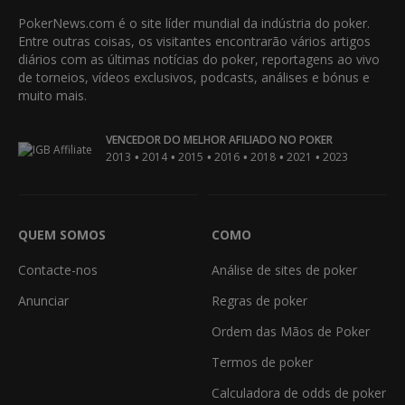
PokerNews.com é o site líder mundial da indústria do poker.
Entre outras coisas, os visitantes encontrarão vários artigos
diários com as últimas notícias do poker, reportagens ao vivo
de torneios, vídeos exclusivos, podcasts, análises e bónus e
muito mais.
VENCEDOR DO MELHOR AFILIADO NO POKER
•
•
•
•
•
•
2013
2014
2015
2016
2018
2021
2023
QUEM SOMOS
COMO
Contacte-nos
Análise de sites de poker
Anunciar
Regras de poker
Ordem das Mãos de Poker
Termos de poker
Calculadora de odds de poker