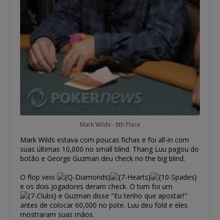
Mark Wilds - 8th Place
Mark Wilds estava com poucas fichas e foi all-in com
suas últimas 10,000 no small blind. Thang Luu pagou do
botão e George Guzman deu check no the big blind.
O flop veio
e os dois jogadores deram check. O turn foi um
e Guzman disse "Eu tenho que apostar!"
antes de colocar 60,000 no pote. Luu deu fold e eles
mostraram suas mãos.