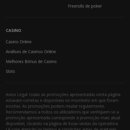
Freerolls de poker
CASINO
Casino Online
Análises de Casinos Online
Melhores Bónus de Casino
Slots
Aviso Legal: todas as promoções apresentadas nesta página
estavam corretas e disponíveis no momento em que foram
escritas. As promoções podem mudar regularmente.
Recomendamos a todos os utilizadores que verifiquem se a
promoção apresentada corresponde à promoção mais atual
disponível, clicando na página de boas-vindas da operadora.
Lê com atenção os termos e condições antes de aceitares