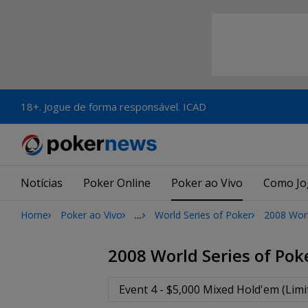
18+. Jogue de forma responsável. ICAD
Notícias
Poker Online
Poker ao Vivo
Como Jo
Home
Poker ao Vivo
…
World Series of Poker
2008 Worl
2008 World Series of Pok
Event 4 - $5,000 Mixed Hold'em (Limi