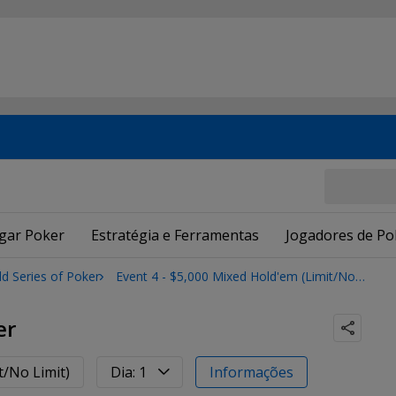
gar Poker
Estratégia e Ferramentas
Jogadores de Po
d Series of Poker
Event 4 - $5,000 Mixed Hold'em (Limit/No Limit)
er
t/No Limit)
Dia: 1
Informações