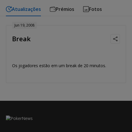
Atualizações
Prémios
Fotos
Jun 19, 2008
Break
Os jogadores estão em um break de 20 minutos.