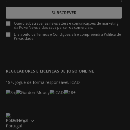
SUBSCREVER
Quero subscrever as newsletters e comunicações de marketing
da PokerNews e dos seus parceiros comerciais.
Li e aceito os
Termos e Condições
e li e compreendi a
Política de
Privacidade
.
REGULADORES E LICENÇAS DE JOGO ONLINE
18+. Jogue de forma responsável. ICAD
Portugal