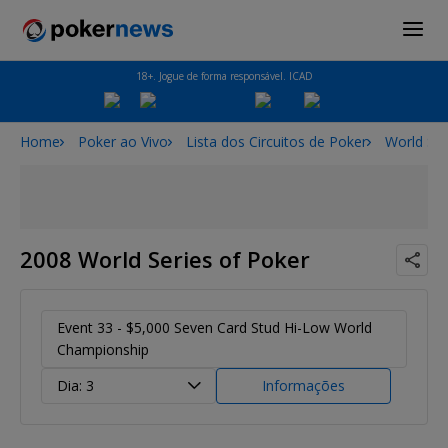
18+. Jogue de forma responsável. ICAD
Home
Poker ao Vivo
Lista dos Circuitos de Poker
World Ser
2008 World Series of Poker
Event 33 - $5,000 Seven Card Stud Hi-Low World
Championship
Dia: 3
Informações