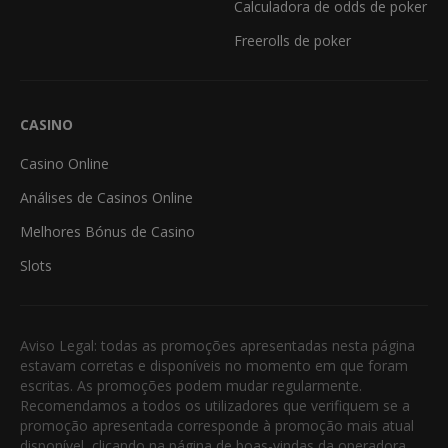
Calculadora de odds de poker
Freerolls de poker
CASINO
Casino Online
Análises de Casinos Online
Melhores Bónus de Casino
Slots
Aviso Legal: todas as promoções apresentadas nesta página
estavam corretas e disponíveis no momento em que foram
escritas. As promoções podem mudar regularmente.
Recomendamos a todos os utilizadores que verifiquem se a
promoção apresentada corresponde à promoção mais atual
disponível, clicando na página de boas-vindas da operadora.