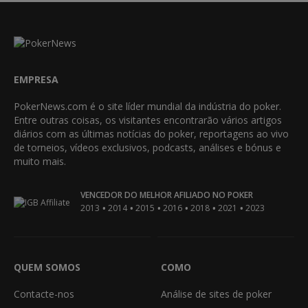
EMPRESA
PokerNews.com é o site líder mundial da indústria do poker.
Entre outras coisas, os visitantes encontrarão vários artigos
diários com as últimas notícias do poker, reportagens ao vivo
de torneios, vídeos exclusivos, podcasts, análises e bónus e
muito mais.
VENCEDOR DO MELHOR AFILIADO NO POKER
•
•
•
•
•
•
2013
2014
2015
2016
2018
2021
2023
QUEM SOMOS
COMO
Contacte-nos
Análise de sites de poker