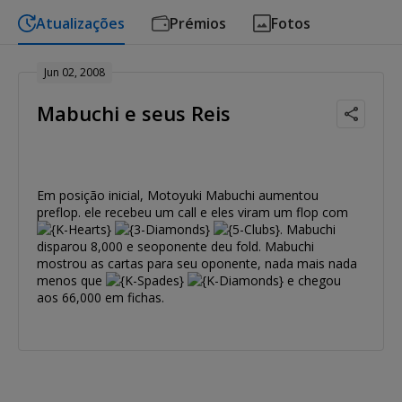
Atualizações
Prémios
Fotos
Jun 02, 2008
Mabuchi e seus Reis
Em posição inicial, Motoyuki Mabuchi aumentou
preflop. ele recebeu um call e eles viram um flop com
. Mabuchi
disparou 8,000 e seoponente deu fold. Mabuchi
mostrou as cartas para seu oponente, nada mais nada
menos que
e chegou
aos 66,000 em fichas.