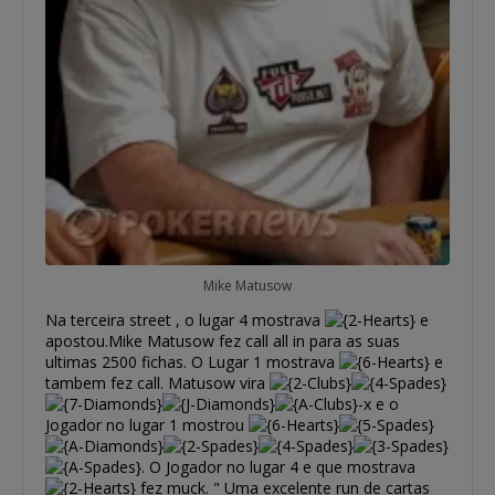
Mike Matusow
Na terceira street , o lugar 4 mostrava
e
apostou.Mike Matusow fez call all in para as suas
ultimas 2500 fichas. O Lugar 1 mostrava
e
tambem fez call. Matusow vira
-x e o
Jogador no lugar 1 mostrou
. O Jogador no lugar 4 e que mostrava
fez muck. " Uma excelente run de cartas