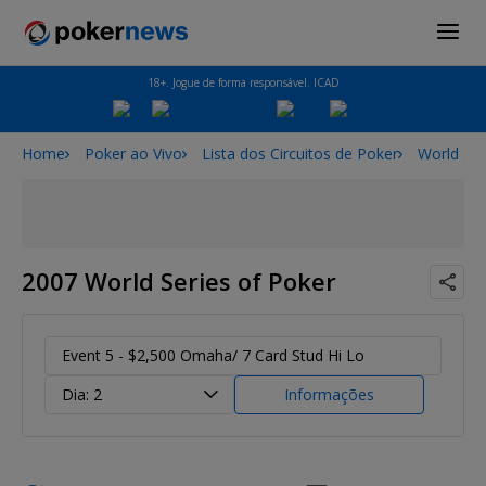
18+. Jogue de forma responsável. ICAD
Home
Poker ao Vivo
Lista dos Circuitos de Poker
World Ser
2007 World Series of Poker
Event 5 - $2,500 Omaha/ 7 Card Stud Hi Lo
Dia: 2
Informações