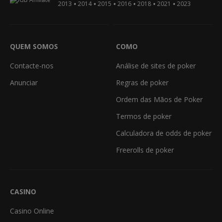
•
•
•
•
•
•
2013
2014
2015
2016
2018
2021
2023
QUEM SOMOS
COMO
Contacte-nos
Análise de sites de poker
Anunciar
Regras de poker
Ordem das Mãos de Poker
Termos de poker
Calculadora de odds de poker
Freerolls de poker
CASINO
Casino Online