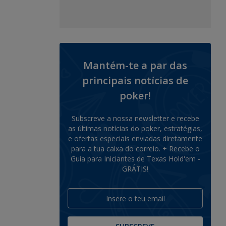
Mantém-te a par das
principais notícias de
poker!
Subscreve a nossa newsletter e recebe
as últimas notícias do poker, estratégias,
e ofertas especiais enviadas diretamente
para a tua caixa do correio. + Recebe o
Guia para Iniciantes de Texas Hold'em -
GRÁTIS!