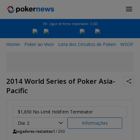
18+. Jogue de forma responsável. ICAD
Home
Poker ao Vivo
Lista dos Circuitos de Poker
WSOP AP
2014 World Series of Poker Asia-
Pacific
$1,650 No-Limit Hold'em Terminator
Dia: 2
Informações
Jogadores restantes
1
/ 250