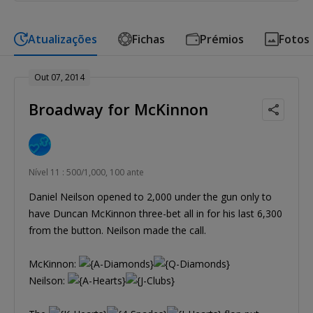
Atualizações
Fichas
Prémios
Fotos
Out 07, 2014
Broadway for McKinnon
Nível 11 : 500/1,000, 100 ante
Daniel Neilson opened to 2,000 under the gun only to
have Duncan McKinnon three-bet all in for his last 6,300
from the button. Neilson made the call.
McKinnon:
Neilson: