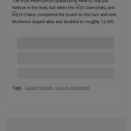
The
flop put
Neilson in the lead, but when the
and
completed the board on the turn and river,
McKinnon stayed alive and doubled to roughly 13,500.
Tags:
Daniel Neilson
Duncan McKinnon