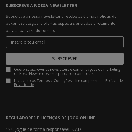
SUBSCREVE A NOSSA NEWSLETTER
Subscreve a nossa newsletter e recebe as últimas notícias do
poker, estratégias, e ofertas especiais enviadas diretamente
para a tua caixa do correio.
SUBSCREVER
Quero subscrever as newsletters e comunicações de marketing
da PokerNews e dos seus parceiros comerciais.
Li e aceito os
Termos e Condições
e li e compreendi a
Política de
Privacidade
.
REGULADORES E LICENÇAS DE JOGO ONLINE
18+. Jogue de forma responsável. ICAD