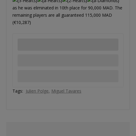
as he was eliminated in 10th place for 90,000 MAD. The
remaining players are all guaranteed 115,000 MAD
(€10,287)
Tags:
Julien Polge
Miguel Tavares