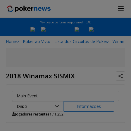
18+. Jogue de forma responsável. ICAD
Home
Poker ao Vivo
Lista dos Circuitos de Poker
Winamax
2018 Winamax SISMIX
Main Event
Dia: 3
Informações
Jogadores restantes
1
/ 1,252