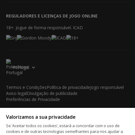
REGULADORES E LICENÇAS DE JOGO ONLINE
18+. Jogue de forma responsável. ICAD
Portugal
Termos e Condições
Política de privacidade
Jogo responsável
Aviso legal
Divulgação de publicidade
Preferências de Privacidade
© 2003-2026 iBus Media Limited. Todos os direitos
Valorizamos a sua privacidade
reservados. Este material não pode ser reproduzido, exibido,
modificado ou distribuído sem a autorização prévia e expressa
Se ‘Aceitar todos os cookies’, estará a concordar com o uso de
por escrito do detentor dos direitos autorais.
cookies e de outras tecnologias semelhantes para nos ajudar a