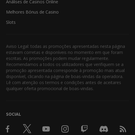
Análises de Casinos Online
Melhores Bónus de Casino
Slots
Aviso Legal: todas as promoções apresentadas nesta página
estavam corretas e disponíveis no momento em que foram
escritas. As promoções podem mudar regularmente.
Recomendamos a todos os utilizadores que verifiquem se a
promoção apresentada corresponde à promoção mais atual
disponível, clicando na página de boas-vindas da operadora.
Lê com atenção os termos e condições antes de aceitares
qualquer oferta promocional de boas-vindas.
SOCIAL