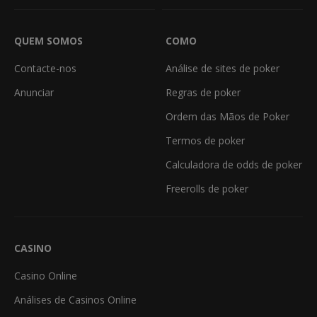
QUEM SOMOS
COMO
Contacte-nos
Análise de sites de poker
Anunciar
Regras de poker
Ordem das Mãos de Poker
Termos de poker
Calculadora de odds de poker
Freerolls de poker
CASINO
Casino Online
Análises de Casinos Online