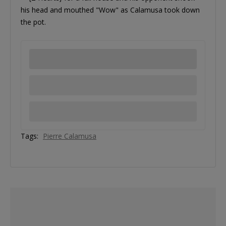
his head and mouthed "Wow" as Calamusa took down
the pot.
Tags:
Pierre Calamusa