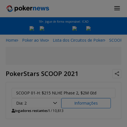
18+. Jogue de forma responsável. ICAD
Home
Poker ao Vivo
Lista dos Circuitos de Poker
SCOOP
PokerStars SCOOP 2021
SCOOP 01-H: $215 NLHE Phase 2, $2M Gtd
Dia: 2
Informações
Jogadores restantes
1
/ 10,813