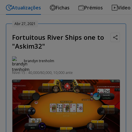
Atualizações
Fichas
Prémios
Vídeo
Abr 27, 2021
Fortuitous River Ships one to
"Askim32"
brandyn trenholm
Nível 15 : 40,000/80,000, 10,000 ante