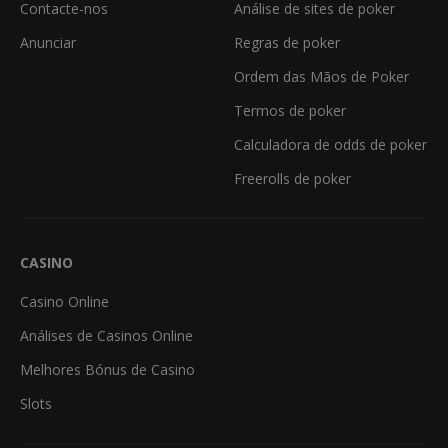
Contacte-nos
Análise de sites de poker
Anunciar
Regras de poker
Ordem das Mãos de Poker
Termos de poker
Calculadora de odds de poker
Freerolls de poker
CASINO
Casino Online
Análises de Casinos Online
Melhores Bónus de Casino
Slots