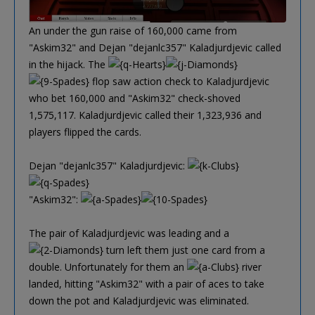
An under the gun raise of 160,000 came from
"Askim32" and Dejan "dejanlc357" Kaladjurdjevic called
in the hijack. The
flop saw action check to Kaladjurdjevic
who bet 160,000 and "Askim32" check-shoved
1,575,117. Kaladjurdjevic called their 1,323,936 and
players flipped the cards.
Dejan "dejanlc357" Kaladjurdjevic:
"Askim32":
The pair of Kaladjurdjevic was leading and a
turn left them just one card from a
double. Unfortunately for them an
river
landed, hitting "Askim32" with a pair of aces to take
down the pot and Kaladjurdjevic was eliminated.