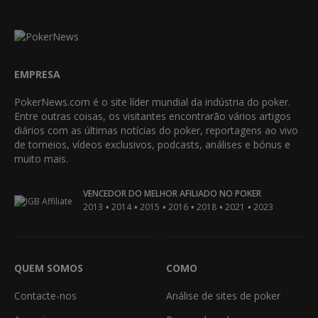
EMPRESA
PokerNews.com é o site líder mundial da indústria do poker.
Entre outras coisas, os visitantes encontrarão vários artigos
diários com as últimas notícias do poker, reportagens ao vivo
de torneios, vídeos exclusivos, podcasts, análises e bónus e
muito mais.
VENCEDOR DO MELHOR AFILIADO NO POKER
•
•
•
•
•
•
2013
2014
2015
2016
2018
2021
2023
QUEM SOMOS
COMO
Contacte-nos
Análise de sites de poker