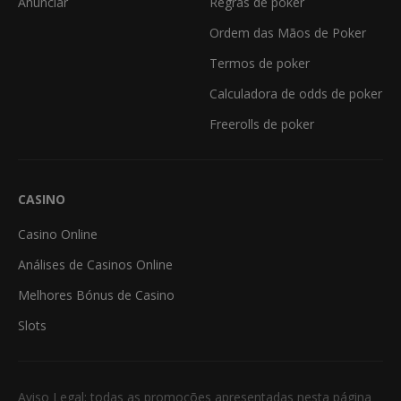
Anunciar
Regras de poker
Ordem das Mãos de Poker
Termos de poker
Calculadora de odds de poker
Freerolls de poker
CASINO
Casino Online
Análises de Casinos Online
Melhores Bónus de Casino
Slots
Aviso Legal: todas as promoções apresentadas nesta página