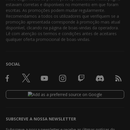
estavam corretas e disponíveis no momento em que foram
escritas. As promoções podem mudar regularmente.
Recomendamos a todos os utilizadores que verifiquem se a
promoção apresentada corresponde à promoção mais atual
disponível, clicando na página de boas-vindas da operadora.
Lê com atenção os termos e condições antes de aceitares
qualquer oferta promocional de boas-vindas.
SOCIAL
SUBSCREVE A NOSSA NEWSLETTER
Subscreve a nossa newsletter e recebe as últimas notícias do