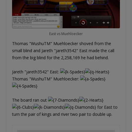
East vs Muehloecker
Thomas "WushuTM" Muehloecker shoved from the
small blind and Jareth "jareth3542" East made the call
from the big blind for the 2,258,169 he had behind.
Jareth "jareth3542" East:
Thomas "WushuTM" Muehloecker:
The board ran out
for East to
turn the pair of kings and river two pair to double up.