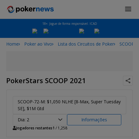
18+. Jogue de forma responsável. ICAD
Home
Poker ao Vivo
Lista dos Circuitos de Poker
SCOOP
PokerStars SCOOP 2021
SCOOP-72-M: $1,050 NLHE [8-Max, Super Tuesday
SE], $1M Gtd
Dia: 2
Informações
Jogadores restantes
1
/ 1,258