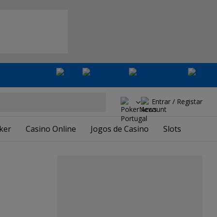
Entrar / Registar
ker
Casino Online
Jogos de Casino
Slots