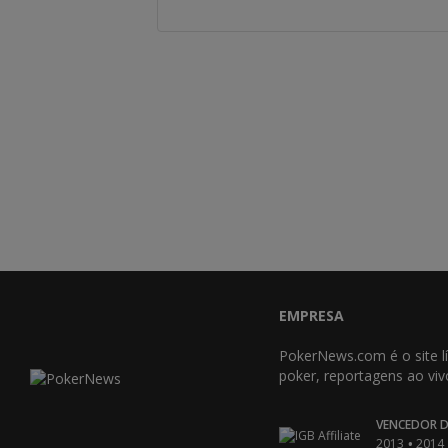
EMPRESA
PokerNews.com é o site líd
poker, reportagens ao viv
VENCEDOR D
•
2013
2014