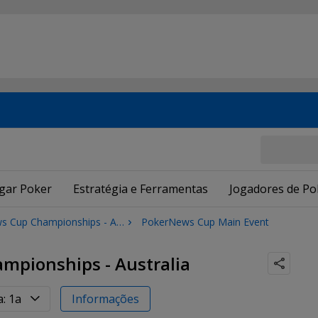
gar Poker
Estratégia e Ferramentas
Jogadores de Po
up Championships - Australia
PokerNews Cup Main Event
mpionships - Australia
a: 1a
Informações