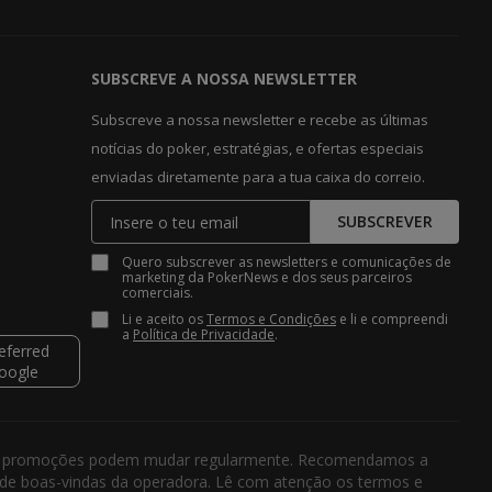
SUBSCREVE A NOSSA NEWSLETTER
Subscreve a nossa newsletter e recebe as últimas
notícias do poker, estratégias, e ofertas especiais
enviadas diretamente para a tua caixa do correio.
SUBSCREVER
Quero subscrever as newsletters e comunicações de
marketing da PokerNews e dos seus parceiros
comerciais.
Li e aceito os
Termos e Condições
e li e compreendi
a
Política de Privacidade
.
. As promoções podem mudar regularmente. Recomendamos a
a de boas-vindas da operadora. Lê com atenção os termos e