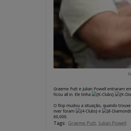
G
Graeme Putt e Julian Powell entraram e
ficou all in. Ele tinha
O flop mudou a situação, quando troux
river foram
e
60,000.
Tags:
Graeme Putt
Julian Powell