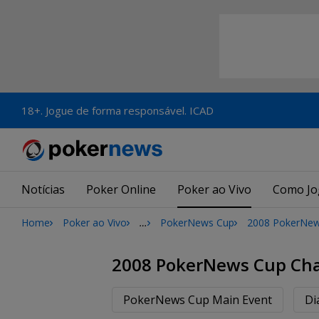
18+. Jogue de forma responsável. ICAD
Notícias
Poker Online
Poker ao Vivo
Como Jo
Home
Poker ao Vivo
…
PokerNews Cup
2008 PokerNews C
2008 PokerNews Cup Cha
PokerNews Cup Main Event
Di