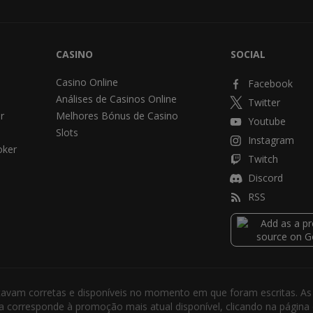
CASINO
SOCIAL
Casino Online
Facebook
Análises de Casinos Online
Twitter
r
Melhores Bónus de Casino
Youtube
Slots
Instagram
oker
Twitch
Discord
RSS
estavam corretas e disponíveis no momento em que foram escritas
a corresponde à promoção mais atual disponível, clicando na págin