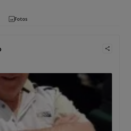
Fotos
o