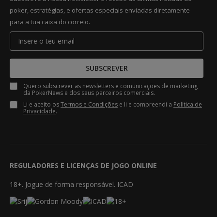
poker, estratégias, e ofertas especiais enviadas diretamente
para a tua caixa do correio.
SUBSCREVER
Quero subscrever as newsletters e comunicações de marketing
da PokerNews e dos seus parceiros comerciais.
Li e aceito os
Termos e Condições
e li e compreendi a
Política de
Privacidade
.
REGULADORES E LICENÇAS DE JOGO ONLINE
18+. Jogue de forma responsável. ICAD