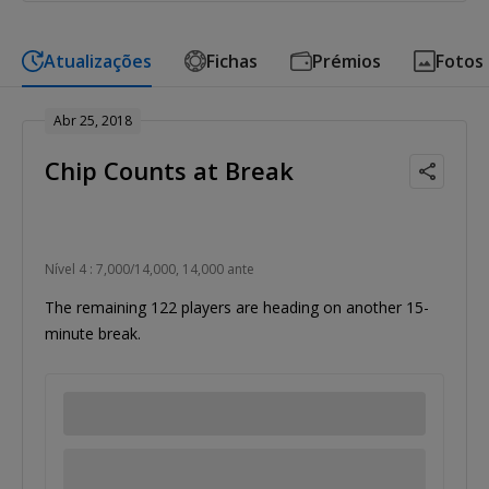
Atualizações
Fichas
Prémios
Fotos
Abr 25, 2018
Chip Counts at Break
Nível 4 : 7,000/14,000, 14,000 ante
The remaining 122 players are heading on another 15-
minute break.