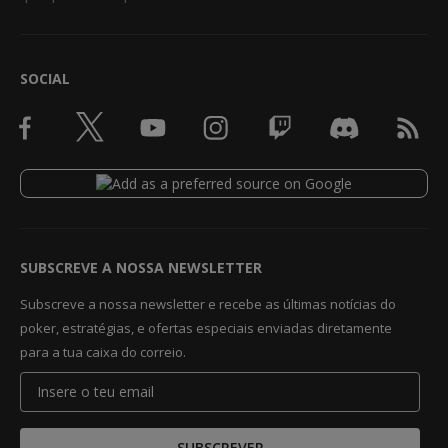
SOCIAL
SUBSCREVE A NOSSA NEWSLETTER
Subscreve a nossa newsletter e recebe as últimas notícias do
poker, estratégias, e ofertas especiais enviadas diretamente
para a tua caixa do correio.
SUBSCREVER