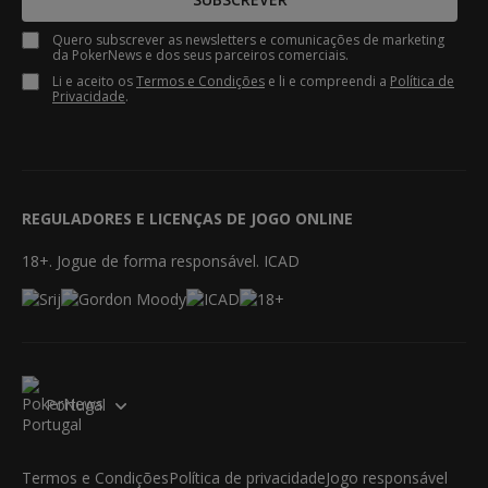
Quero subscrever as newsletters e comunicações de marketing
da PokerNews e dos seus parceiros comerciais.
Li e aceito os
Termos e Condições
e li e compreendi a
Política de
Privacidade
.
REGULADORES E LICENÇAS DE JOGO ONLINE
18+. Jogue de forma responsável. ICAD
Portugal
Termos e Condições
Política de privacidade
Jogo responsável