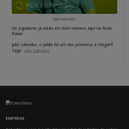
Júlio Salvador
Os jogadores já estão em bom número aqui no Rock
Poker.
Júlio Salvador, o Julião foi um dos primeiros a chegar!!!
Tags:
Júlio Salvador
EMPRESA