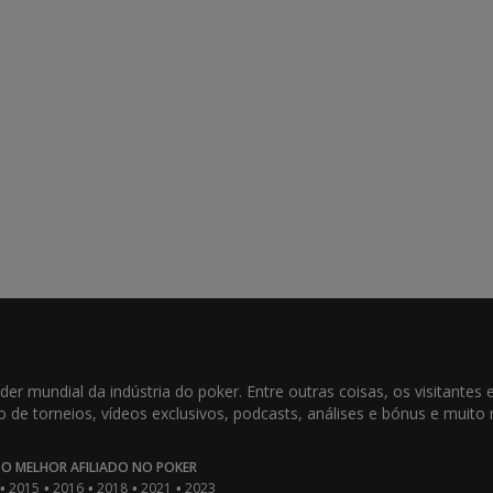
er mundial da indústria do poker. Entre outras coisas, os visitantes 
o de torneios, vídeos exclusivos, podcasts, análises e bónus e muito 
O MELHOR AFILIADO NO POKER
•
•
•
•
•
2015
2016
2018
2021
2023