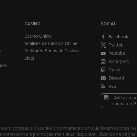
CASINO
SOCIAL
Casino Online
Facebook
Análises de Casinos Online
Twitter
r
Melhores Bónus de Casino
Youtube
Slots
Instagram
oker
Twitch
Discord
RSS
estavam corretas e disponíveis no momento em que foram escritas
a corresponde à promoção mais atual disponível, clicando na págin