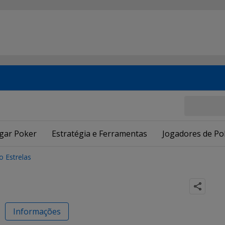
gar Poker
Estratégia e Ferramentas
Jogadores de Po
o Estrelas
Informações