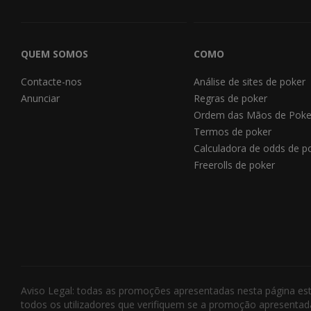
QUEM SOMOS
COMO
Contacte-nos
Análise de sites de poker
Anunciar
Regras de poker
Ordem das Mãos de Poke
Termos de poker
Calculadora de odds de p
Freerolls de poker
Aviso Legal: todas as promoções apresentadas nesta página 
todos os utilizadores que verifiquem se a promoção apresentad