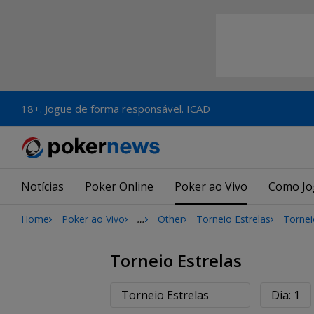
18+. Jogue de forma responsável. ICAD
Notícias
Poker Online
Poker ao Vivo
Como Jo
Home
Poker ao Vivo
…
Other
Torneio Estrelas
Tornei
Torneio Estrelas
Torneio Estrelas
Dia: 1