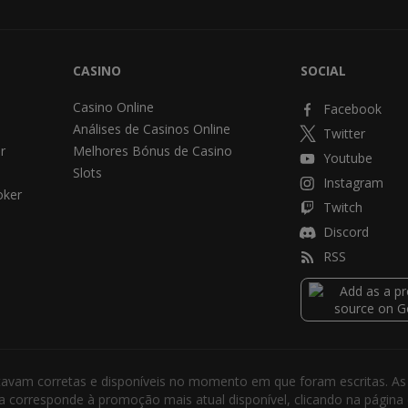
CASINO
SOCIAL
Casino Online
Facebook
Análises de Casinos Online
Twitter
r
Melhores Bónus de Casino
Youtube
Slots
Instagram
oker
Twitch
Discord
RSS
estavam corretas e disponíveis no momento em que foram escritas
a corresponde à promoção mais atual disponível, clicando na págin