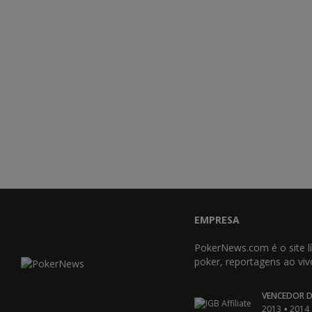
EMPRESA
PokerNews.com é o site líd
poker, reportagens ao viv
VENCEDOR D
•
2013
2014