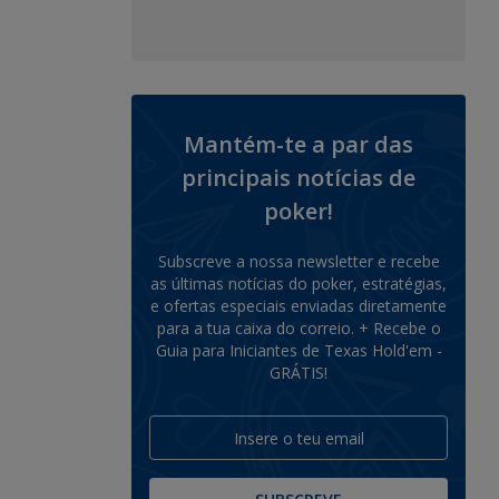
Mantém-te a par das
principais notícias de
poker!
Subscreve a nossa newsletter e recebe
as últimas notícias do poker, estratégias,
e ofertas especiais enviadas diretamente
para a tua caixa do correio. + Recebe o
Guia para Iniciantes de Texas Hold'em -
GRÁTIS!