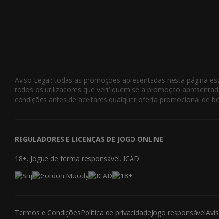
Aviso Legal: todas as promoções apresentadas nesta página 
todos os utilizadores que verifiquem se a promoção apresentad
condições antes de aceitares qualquer oferta promocional de bo
REGULADORES E LICENÇAS DE JOGO ONLINE
18+. Jogue de forma responsável. ICAD
Termos e Condições
Política de privacidade
Jogo responsável
Avis