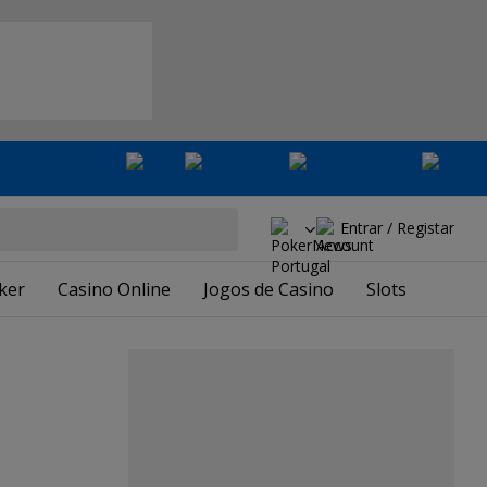
Entrar / Registar
ker
Casino Online
Jogos de Casino
Slots