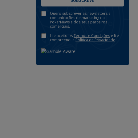
SUBSCREVE
Quero subscrever as newsletters e
comunicações de marketing da
PokerNews e dos seus parceiros
comerciais.
Li e aceito os
Termos e Condições
e li e
compreendi a
Política de Privacidade
.