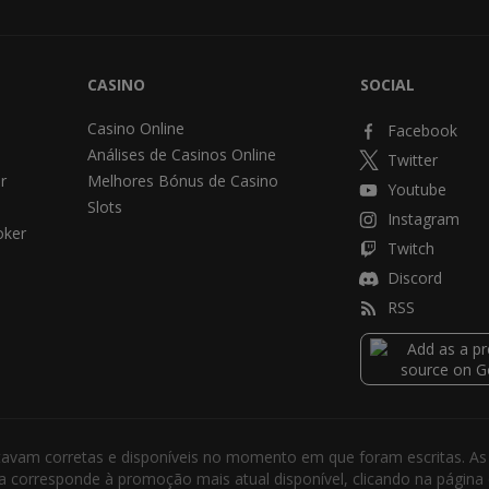
CASINO
SOCIAL
Casino Online
Facebook
Análises de Casinos Online
Twitter
r
Melhores Bónus de Casino
Youtube
Slots
Instagram
oker
Twitch
Discord
RSS
estavam corretas e disponíveis no momento em que foram escritas
a corresponde à promoção mais atual disponível, clicando na págin