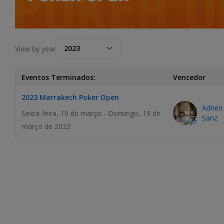
2023
View by year
Eventos Terminados:
Vencedor
2023 Marrakech Poker Open
Adrien
Sexta-feira, 10 de março - Domingo, 19 de
Sanz
março de 2023