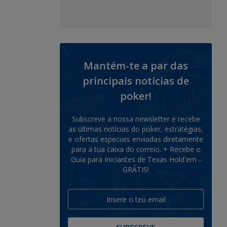
Mantém-te a par das
principais notícias de
poker!
Subscreve a nossa newsletter e recebe
as últimas notícias do poker, estratégias,
e ofertas especiais enviadas diretamente
para a tua caixa do correio. + Recebe o
Guia para Iniciantes de Texas Hold'em -
GRÁTIS!