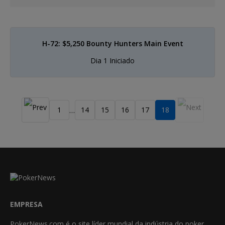
H-72: $5,250 Bounty Hunters Main Event
Dia 1 Iniciado
1
14
15
16
17
18
…
EMPRESA
PokerNews.com é o site líder mundial da indústria do poker.