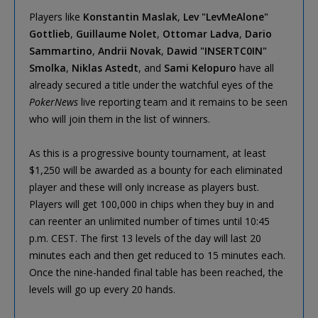
Players like
Konstantin Maslak
,
Lev "LevMeAlone"
Gottlieb
,
Guillaume Nolet
,
Ottomar Ladva
,
Dario
Sammartino
,
Andrii Novak
,
Dawid "INSERTC0IN"
Smolka
,
Niklas Astedt
, and
Sami Kelopuro
have all
already secured a title under the watchful eyes of the
PokerNews
live reporting team and it remains to be seen
who will join them in the list of winners.
As this is a progressive bounty tournament, at least
$1,250 will be awarded as a bounty for each eliminated
player and these will only increase as players bust.
Players will get 100,000 in chips when they buy in and
can reenter an unlimited number of times until 10:45
p.m. CEST. The first 13 levels of the day will last 20
minutes each and then get reduced to 15 minutes each.
Once the nine-handed final table has been reached, the
levels will go up every 20 hands.