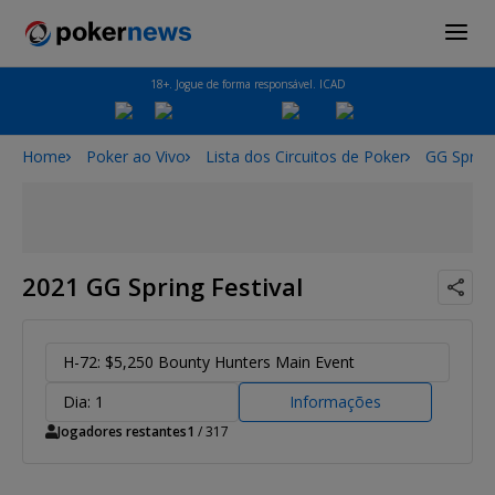
18+. Jogue de forma responsável. ICAD
Home
Poker ao Vivo
Lista dos Circuitos de Poker
GG Spring
2021 GG Spring Festival
H-72: $5,250 Bounty Hunters Main Event
Dia: 1
Informações
Jogadores restantes
1
/ 317