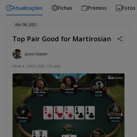
Atualizações
Fichas
Prémios
Fotos
Abr 06, 2021
Top Pair Good for Martirosian
Jason Glatzer
Nível 4 : 500/1,000, 120 ante