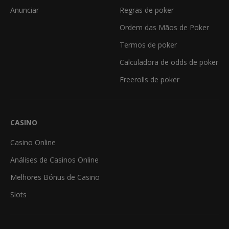
Anunciar
Regras de poker
Ordem das Mãos de Poker
Termos de poker
Calculadora de odds de poker
Freerolls de poker
CASINO
Casino Online
Análises de Casinos Online
Melhores Bónus de Casino
Slots