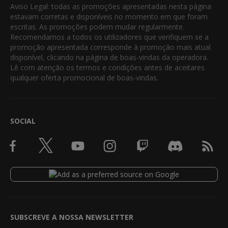
Aviso Legal: todas as promoções apresentadas nesta página
estavam corretas e disponíveis no momento em que foram
escritas. As promoções podem mudar regularmente.
Recomendamos a todos os utilizadores que verifiquem se a
promoção apresentada corresponde à promoção mais atual
disponível, clicando na página de boas-vindas da operadora.
Lê com atenção os termos e condições antes de aceitares
qualquer oferta promocional de boas-vindas.
SOCIAL
SUBSCREVE A NOSSA NEWSLETTER