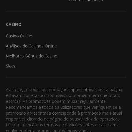
CASINO
Casino Online
Análises de Casinos Online
Melhores Bónus de Casino
Slots
Aviso Legal: todas as promoções apresentadas nesta página
estavam corretas e disponíveis no momento em que foram
escritas. As promoções podem mudar regularmente.
Recomendamos a todos os utilizadores que verifiquem se a
promoção apresentada corresponde à promoção mais atual
disponível, clicando na página de boas-vindas da operadora.
Lê com atenção os termos e condições antes de aceitares
qualquer oferta promocional de boas-vindas.