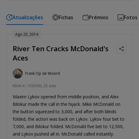
Atualizações
Fichas
Prémios
Fotos
Ago 25, 2014
River Ten Cracks McDonald's
Aces
Frank Op de Woerd
Nível 4 : 150/300, 25 ante
Maxim Lykov opened from middle position, and Alex
Bilokur made the call in the hijack. Mike McDonald on
the button squeezed to 3,000, and after both blinds
folded, the action was back on Lykov. Lykov four bet to
7,000, and Bilokur folded. McDonald five bet to 12,500,
and Lykov pushed all in. McDonald called instantly.