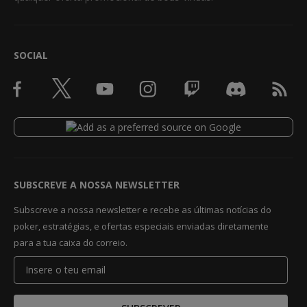
SOCIAL
SUBSCREVE A NOSSA NEWSLETTER
Subscreve a nossa newsletter e recebe as últimas notícias do
poker, estratégias, e ofertas especiais enviadas diretamente
para a tua caixa do correio.