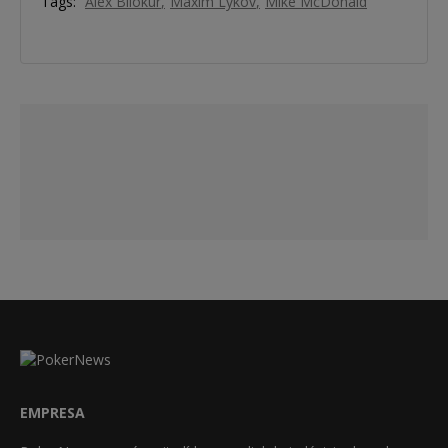
Tags:
Alex Bilokur
Maxim Lykov
Mike McDonald
EMPRESA