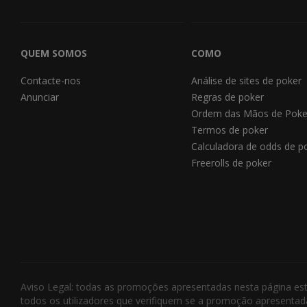
QUEM SOMOS
COMO
Contacte-nos
Análise de sites de poker
Anunciar
Regras de poker
Ordem das Mãos de Poke
Termos de poker
Calculadora de odds de p
Freerolls de poker
Aviso Legal: todas as promoções apresentadas nesta página 
todos os utilizadores que verifiquem se a promoção apresentad