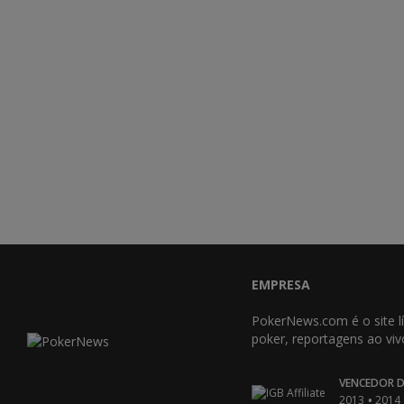
EMPRESA
PokerNews.com é o site líd
poker, reportagens ao viv
VENCEDOR D
•
2013
2014