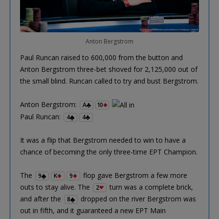
Anton Bergstrom
Paul Runcan raised to 600,000 from the button and
Anton Bergstrom three-bet shoved for 2,125,000 out of
the small blind. Runcan called to try and bust Bergstrom.
Anton Bergstrom:
A
10
Paul Runcan:
4
4
It was a flip that Bergstrom needed to win to have a
chance of becoming the only three-time EPT Champion.
The
flop gave Bergstrom a few more
9
K
9
outs to stay alive. The
turn was a complete brick,
2
and after the
dropped on the river Bergstrom was
8
out in fifth, and it guaranteed a new EPT Main