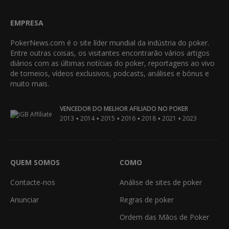
EMPRESA
PokerNews.com é o site líder mundial da indústria do poker.
Entre outras coisas, os visitantes encontrarão vários artigos
diários com as últimas notícias do poker, reportagens ao vivo
de torneios, vídeos exclusivos, podcasts, análises e bónus e
muito mais.
VENCEDOR DO MELHOR AFILIADO NO POKER
•
•
•
•
•
•
2013
2014
2015
2016
2018
2021
2023
QUEM SOMOS
COMO
Contacte-nos
Análise de sites de poker
Anunciar
Regras de poker
Ordem das Mãos de Poker