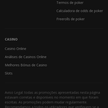
Termos de poker
Calculadora de odds de poker
Freerolls de poker
CASINO
Casino Online
Análises de Casinos Online
Melhores Bónus de Casino
Slots
Aviso Legal: todas as promoções apresentadas nesta página
estavam corretas e disponíveis no momento em que foram
escritas. As promoções podem mudar regularmente.
Recomendamos a todos os utilizadores que verifiquem se a