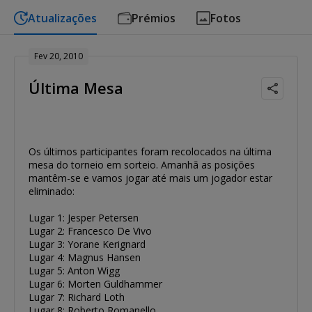
Atualizações
Prémios
Fotos
Fev 20, 2010
Última Mesa
Os últimos participantes foram recolocados na última
mesa do torneio em sorteio. Amanhã as posições
mantêm-se e vamos jogar até mais um jogador estar
eliminado:
Lugar 1: Jesper Petersen
Lugar 2: Francesco De Vivo
Lugar 3: Yorane Kerignard
Lugar 4: Magnus Hansen
Lugar 5: Anton Wigg
Lugar 6: Morten Guldhammer
Lugar 7: Richard Loth
Lugar 8: Roberto Romanello