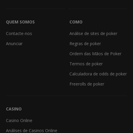
QUEM SOMOS
COMO
Contacte-nos
Análise de sites de poker
Anunciar
Regras de poker
Ordem das Mãos de Poker
Termos de poker
Calculadora de odds de poker
Freerolls de poker
CASINO
Casino Online
Análises de Casinos Online