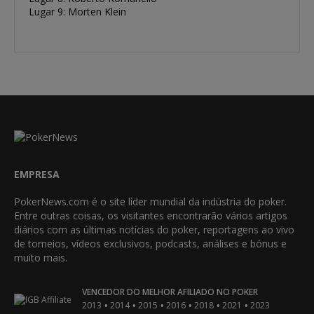
Lugar 9: Morten Klein
EMPRESA
PokerNews.com é o site líder mundial da indústria do poker.
Entre outras coisas, os visitantes encontrarão vários artigos
diários com as últimas notícias do poker, reportagens ao vivo
de torneios, vídeos exclusivos, podcasts, análises e bónus e
muito mais.
VENCEDOR DO MELHOR AFILIADO NO POKER
•
•
•
•
•
•
2013
2014
2015
2016
2018
2021
2023