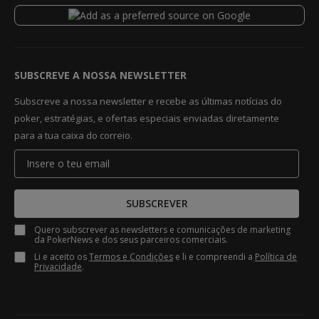
SUBSCREVE A NOSSA NEWSLETTER
Subscreve a nossa newsletter e recebe as últimas notícias do
poker, estratégias, e ofertas especiais enviadas diretamente
para a tua caixa do correio.
SUBSCREVER
Quero subscrever as newsletters e comunicações de marketing
da PokerNews e dos seus parceiros comerciais.
Li e aceito os
Termos e Condições
e li e compreendi a
Política de
Privacidade
.