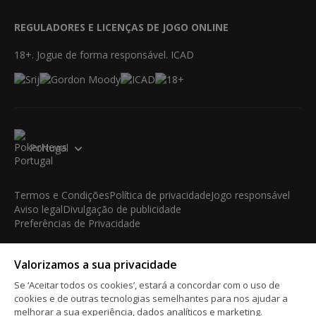
REGULADORES E LICENÇAS DE JOGO ONLINE
18+. Jogue de forma responsável. ICAD
Portugal
Termos e Condições
Política de privacidade
Jogo responsável
Aviso legal
Divulgação de publicidade
Preferências de Privacidade
© 2003-2026 iBus Media Limited. Todos os direitos
Valorizamos a sua privacidade
reservados. Este material não pode ser reproduzido, exibido,
modificado ou distribuído sem a autorização prévia e expressa
Se ‘Aceitar todos os cookies’, estará a concordar com o uso de
por escrito do detentor dos direitos autorais.
cookies e de outras tecnologias semelhantes para nos ajudar a
iBus Media Limited, 33-37 Athol Street IM1 1LB -Douglas -Isle
melhorar a sua experiência, dados analíticos e marketing.