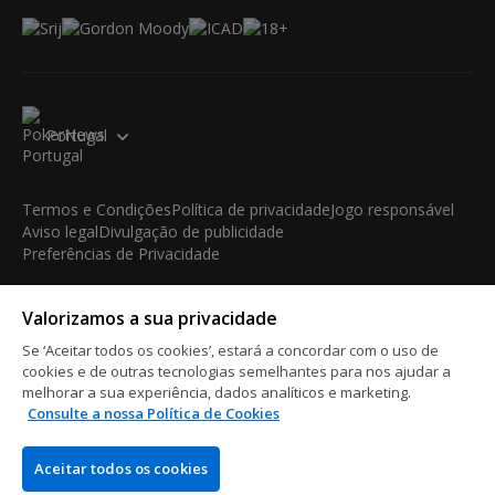
Portugal
Termos e Condições
Política de privacidade
Jogo responsável
Aviso legal
Divulgação de publicidade
Preferências de Privacidade
© 2003-2026 iBus Media Limited. Todos os direitos
Valorizamos a sua privacidade
reservados. Este material não pode ser reproduzido, exibido,
modificado ou distribuído sem a autorização prévia e expressa
Se ‘Aceitar todos os cookies’, estará a concordar com o uso de
por escrito do detentor dos direitos autorais.
cookies e de outras tecnologias semelhantes para nos ajudar a
iBus Media Limited, 33-37 Athol Street IM1 1LB -Douglas -Isle
melhorar a sua experiência, dados analíticos e marketing.
of Man
Consulte a nossa Política de Cookies
Aceitar todos os cookies