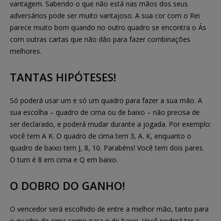
vantagem. Sabendo o que não está nas mãos dos seus
adversários pode ser muito vantajoso. A sua cor com o Rei
parece muito bom quando no outro quadro se encontra o Ás
com outras cartas que não dão para fazer combinações
melhores.
TANTAS HIPÓTESES!
Só poderá usar um e só um quadro para fazer a sua mão. A
sua escolha – quadro de cima ou de baixo – não precisa de
ser declarado, e poderá mudar durante a jogada. Por exemplo:
você tem A K. O quadro de cima tem 3, A. K, enquanto o
quadro de baixo tem J, 8, 10. Parabéns! Você tem dois pares.
O turn é 8 em cima e Q em baixo.
O DOBRO DO GANHO!
O vencedor será escolhido de entre a melhor mão, tanto para
o quadro de cima como para o de baixo. Você poderá ter a