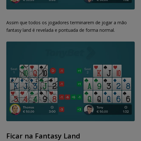
Assim que todos os jogadores terminarem de jogar a mão
fantasy land é revelada e pontuada de forma normal.
Ficar na Fantasy Land