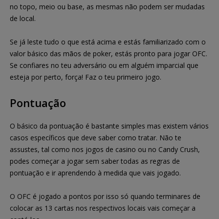
no topo, meio ou base, as mesmas não podem ser mudadas
de local.
Se já leste tudo o que está acima e estás familiarizado com o
valor básico das mãos de poker, estás pronto para jogar OFC.
Se confiares no teu adversário ou em alguém imparcial que
esteja por perto, força! Faz o teu primeiro jogo.
Pontuação
O básico da pontuação é bastante simples mas existem vários
casos específicos que deve saber como tratar. Não te
assustes, tal como nos jogos de casino ou no Candy Crush,
podes começar a jogar sem saber todas as regras de
pontuação e ir aprendendo à medida que vais jogado.
O OFC é jogado a pontos por isso só quando terminares de
colocar as 13 cartas nos respectivos locais vais começar a