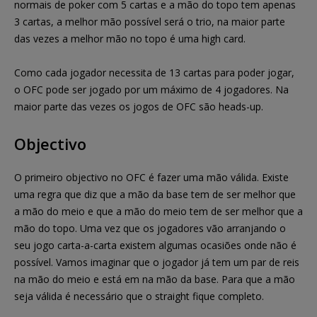
normais de poker com 5 cartas e a mão do topo tem apenas
3 cartas, a melhor mão possível será o trio, na maior parte
das vezes a melhor mão no topo é uma high card.
Como cada jogador necessita de 13 cartas para poder jogar,
o OFC pode ser jogado por um máximo de 4 jogadores. Na
maior parte das vezes os jogos de OFC são heads-up.
Objectivo
O primeiro objectivo no OFC é fazer uma mão válida. Existe
uma regra que diz que a mão da base tem de ser melhor que
a mão do meio e que a mão do meio tem de ser melhor que a
mão do topo. Uma vez que os jogadores vão arranjando o
seu jogo carta-a-carta existem algumas ocasiões onde não é
possível. Vamos imaginar que o jogador já tem um par de reis
na mão do meio e está em na mão da base. Para que a mão
seja válida é necessário que o straight fique completo.