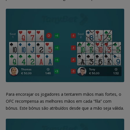
Para encorajar os jogadores a tentarem mãos mais fortes, o
OFC recompensa as melhores mãos em cada “fila” com
bónus. Este bónus são atribuídos desde que a mão seja válida.