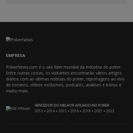
EMPRESA
PokerNews.com é o site líder mundial da indústria do poker.
Entre outras coisas, os visitantes encontrarão vários artigos
diários com as últimas notícias do poker, reportagens ao vivo
de torneios, vídeos exclusivos, podcasts, análises e bónus e
muito mais.
VENCEDOR DO MELHOR AFILIADO NO POKER
•
•
•
•
•
•
2013
2014
2015
2016
2018
2021
2023