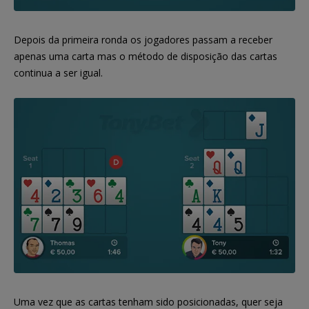
Depois da primeira ronda os jogadores passam a receber
apenas uma carta mas o método de disposição das cartas
continua a ser igual.
Uma vez que as cartas tenham sido posicionadas, quer seja