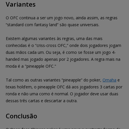
Variantes
O OFC continua a ser um jogo novo, ainda assim, as regras
“standard com fantasy land” são quase universais.
Existem algumas variantes às regras, uma das mais
conhecidas é o “criss-cross OFC,” onde dois jogadores jogam
duas mãos cada um. Ou seja, é como se fosse um jogo 4-
handed mas jogado apenas por 2 jogadores. A regra mais na
moda é a "pineapple OFC."
Tal como as outras variantes “pineapple” do poker,
Omaha
e
texas hold’em, o pineapple OFC dá aos jogadores 3 cartas por
ronda e não uma como é normal. O jogador deve usar duas
dessas três cartas e descartar a outra.
Conclusão