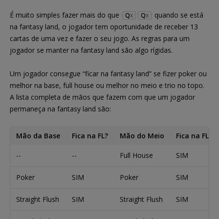
É muito simples fazer mais do que
quando se está
Q
Q
X
X
na fantasy land, o jogador tem oportunidade de receber 13
cartas de uma vez e fazer o seu jogo. As regras para um
jogador se manter na fantasy land são algo rígidas.
Um jogador consegue “ficar na fantasy land” se fizer poker ou
melhor na base, full house ou melhor no meio e trio no topo.
A lista completa de mãos que fazem com que um jogador
permaneça na fantasy land são:
Mão da Base
Fica na FL?
Mão do Meio
Fica na FL?
--
--
Full House
SIM
Poker
SIM
Poker
SIM
Straight Flush
SIM
Straight Flush
SIM