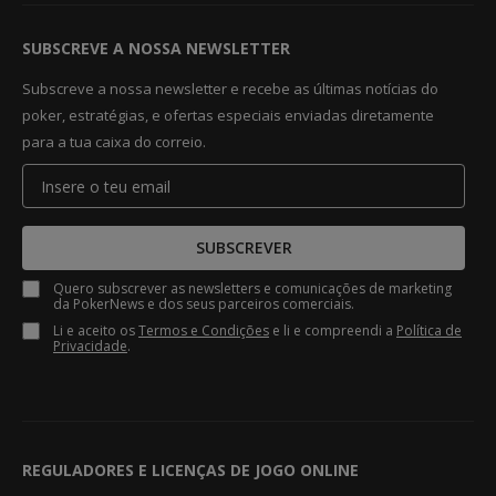
SUBSCREVE A NOSSA NEWSLETTER
Subscreve a nossa newsletter e recebe as últimas notícias do
poker, estratégias, e ofertas especiais enviadas diretamente
para a tua caixa do correio.
SUBSCREVER
Quero subscrever as newsletters e comunicações de marketing
da PokerNews e dos seus parceiros comerciais.
Li e aceito os
Termos e Condições
e li e compreendi a
Política de
Privacidade
.
REGULADORES E LICENÇAS DE JOGO ONLINE