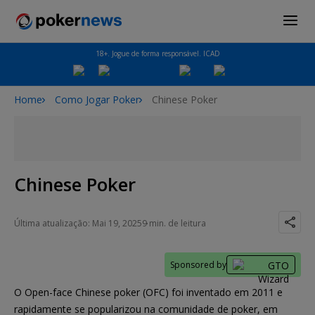
18+. Jogue de forma responsável. ICAD
Home
Como Jogar Poker
Chinese Poker
Chinese Poker
Última atualização: Mai 19, 2025
9 min. de leitura
Sponsored by
O Open-face Chinese poker (OFC) foi inventado em 2011 e
rapidamente se popularizou na comunidade de poker, em