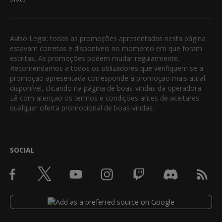
Aviso Legal: todas as promoções apresentadas nesta página
estavam corretas e disponíveis no momento em que foram
escritas. As promoções podem mudar regularmente.
Recomendamos a todos os utilizadores que verifiquem se a
promoção apresentada corresponde à promoção mais atual
disponível, clicando na página de boas-vindas da operadora.
Lê com atenção os termos e condições antes de aceitares
qualquer oferta promocional de boas-vindas.
SOCIAL